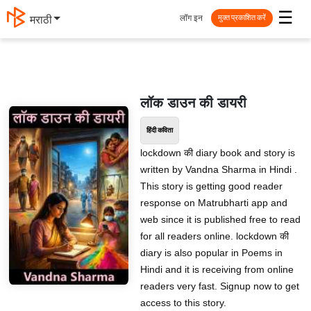
☰
लॉग इन
मराठी
मुक्त प्रकाशित करें
लॉक डाउन की डायरी
हिंदी कविता
lockdown की diary book and story is
written by Vandna Sharma in Hindi .
This story is getting good reader
response on Matrubharti app and
web since it is published free to read
for all readers online. lockdown की
diary is also popular in Poems in
Hindi and it is receiving from online
readers very fast. Signup now to get
access to this story.