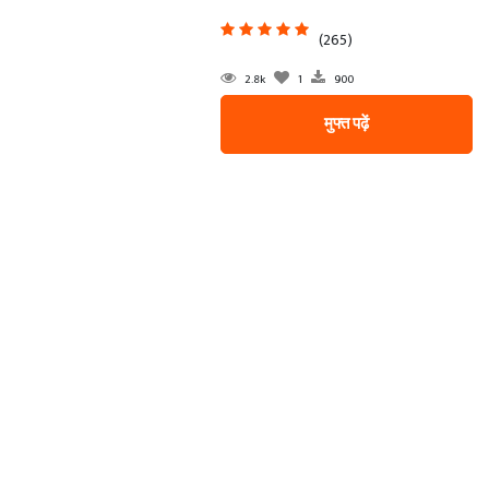
(265)
2.8k
1
900
मुफ्त पढ़ें