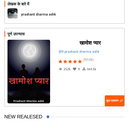
लेखक के बारे में
फॉलो
prashant sharma ashk
पूर्ण उपन्यास
खामोश प्यार
द्वारा prashant sharma ashk
(151.5k)
252k
11
144.5k
कुल प्रकरण : 27
NEW REALESED