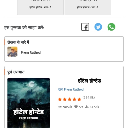
हॉंटेल होन्टेड - भाग - 5
हॉंटेल होन्टेड - भाग - 7
इस पुस्तक को साझा करें:
लेखक के बारे में
फॉलो
Prem Rathod
पूर्ण उपन्यास
हॉंटेल होन्टेड
द्वारा Prem Rathod
(594.8k)
985.1k
59
547.3k