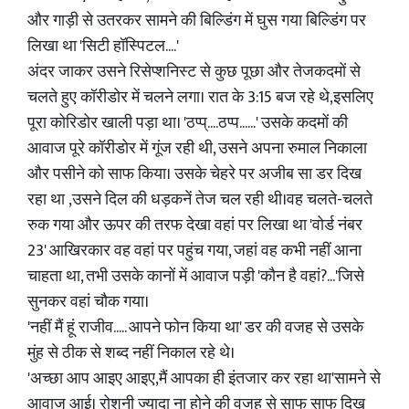
और गाड़ी से उतरकर सामने की बिल्डिंग में घुस गया बिल्डिंग पर
लिखा था 'सिटी हॉस्पिटल....'
अंदर जाकर उसने रिसेप्शनिस्ट से कुछ पूछा और तेजकदमों से
चलते हुए कॉरीडोर में चलने लगा। रात के 3:15 बज रहे थे,इसलिए
पूरा कोरिडोर खाली पड़ा था। 'ठप्प्....ठप्प......' उसके कदमों की
आवाज पूरे कॉरीडोर में गूंज रही थी, उसने अपना रुमाल निकाला
और पसीने को साफ किया। उसके चेहरे पर अजीब सा डर दिख
रहा था ,उसने दिल की धड़कनें तेज चल रही थी।वह चलते-चलते
रुक गया और ऊपर की तरफ देखा वहां पर लिखा था 'वोर्ड नंबर
23' आखिरकार वह वहां पर पहुंच गया, जहां वह कभी नहीं आना
चाहता था, तभी उसके कानों में आवाज पड़ी 'कौन है वहां?...'जिसे
सुनकर वहां चौक गया।
'नहीं मैं हूं राजीव..... आपने फोन किया था' डर की वजह से उसके
मुंह से ठीक से शब्द नहीं निकाल रहे थे।
'अच्छा आप आइए आइए,मैं आपका ही इंतजार कर रहा था'सामने से
आवाज आई। रोशनी ज्यादा ना होने की वजह से साफ साफ दिख