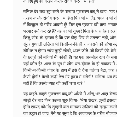
के दिए हुए को ग्रहण करके संतोष करना चाहिए।’
तनिक देर तक चुप रहने के पश्चात् गुरुचरण बाबू ने कहा- ‘यह 
ग्रहण करके संतोष करना चाहिए। फिर भी भार्इ, भगवान भी तो भल
मैं बिल्कुल ही गरीब आदमी हूँ! फिर इस प्रकार की कृपा भगवा
भरमार क्यों कर रहे हैं? यह घर भी तुम्हारे पिता के पास रेहन र
किंतु सोच तो इसका है कि एक बोझ सिर से उतरता नहीं, और द
सुंदर गुणवती ललिता भी किसी-न-किसी राजघराने की शोभा बढ़ाने
शोभित न होगा। स्वंय तुम्हीं सोचो, अपने जीते-जी किसी ऐसे-वैसे 
के छत्रों की मणियां भी फीकी हैं। यह एक अनमोल रत्न के समा
यहाँ कौन है? आज के युग में लोग धन-दौलत के ही चक्कर में
किसी-न-किसी गंवार के हाथ में इसे दे देना पड़ेगा। बेटा, जरा 
कैसी होगी? कैसी कड़ी ठेस मेरे हृदय में लगेगी? ललिता अब तेरह
नहीं है कि उसके ब्याह की कहीं चर्चा करें।’
यह कहते-कहते गुरुचरण बाबू की आँखों में आँसू भर आए। शेखर 
थोड़ी देर बाद फिर कहना शूरु किया- ‘भैया शेखर, तुम्हीं इसक
होंगे। शायद कोर्इ तुम्हारी बात मानकर ललिता को ग्रहण करने
का उद्धार हो जाए! मैंने यह सुना है कि आजकल के गरीब नौजवान