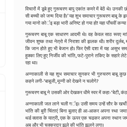
विचारों में डूबे हुए गुरूचरण बापु एकांत कमरे में बेठें थे। उनकी 
सी बच्ची को जन्म दिया है।’ यह शुभ समाचार गुरूचरण बाबू के ह
गया मानो कोर्इ बड़ा भारी अनिष्ट हो गया हो! यहा पाँचवीं कन्य
गुरूचरण बाबू एक साधारण आदमी थे। वह केवल साठ रूपए म
जीवन शुष्क तथा नेत्रो में निराशा की झलक थी। शरीर दुर्लब, 
कि जान होते हुए भी बेजान हो। फिर ऐसी दशा में यह असुभ स
हुक्का लिए हुए निर्जीव की भांति, फटे-पुराने तकिए के सहारे लेटे 
रहा था।
अन्नाकाली से यह शुभ समाचार सुनकर भी गुरुचरण बाबू कुछ नह
कहने लगी-‘बाबूजी, मून्नी को देखने न चलोगे?
गुरूचरण बाबू ने उसकी ओर देखकर धीमे स्वर में कहा-‘बेटी, क
अन्नाकाली जल लाने चली गर्इ। उसी समय उन्हें सौर के खर्चो क
भांति की बुरी चिंताएं बिना बुलाए ही आ-आकर अपना स्था जमाने 
थर्ड क्लास के यात्री, एक के ऊपर एक चढकर अपना स्थान जमान
अब और भी चक्करदार झूले की भांति झूलने लगा।