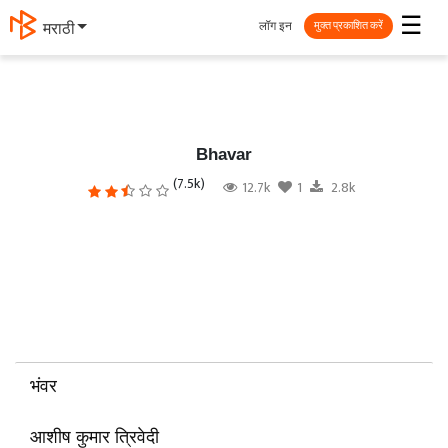
☰
लॉग इन
मराठी
मुक्त प्रकाशित करें
Bhavar
(7.5k)
12.7k
1
2.8k
भंवर
आशीष कुमार त्रिवेदी