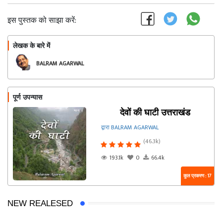
इस पुस्तक को साझा करें:
लेखक के बारे में
फॉलो
BALRAM AGARWAL
पूर्ण उपन्यास
देवों की घाटी उत्तराखंड
द्वारा BALRAM AGARWAL
(46.3k)
193.1k
0
66.4k
कुल प्रकरण : 17
NEW REALESED