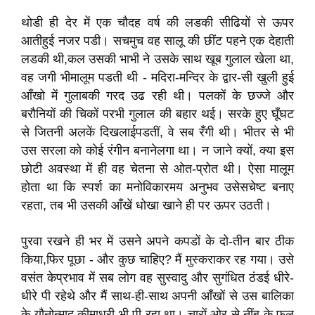
थोडी ही देर में एक चौदह वर्ष की लडकी सीढियों से ऊपर
आतीहुई नजर पडी। सचमुच वह सालू की छींट पहने एक देहाती
लडकी थी,कल उसकी भाभी ने उसके साथ खूब गुलाल खेला था,
वह जगी भीमालूम पडती थी - मदिरा-मन्दिर के द्वार-सी खुली हुई
आँखो में गुलाबकी गरद उढ रही थी। पलकों के छज्जे और
बरौनियों की चिकों परभी गुलाल की बहार थई। सरके हुए घूँघट
से जितनी अलकें दिखलाईपडतीं, वे सब रँगी थी। भीतर से भी
उस सरला को कोई रंगीन बनानेलगा था। न जाने क्यों, क्या इस
छोटी अवस्था में ही वह चेतना से ओत-प्रोत थी। ऐसा मालूम
होता था कि स्पर्श का मनोविकारमय अनुभव उसेसचेष्ट बनाए
रहता, तब भी उसकी आँखें धोखा खाने ही पर ऊपर उठती।
पुरवा रखने ही भर में उसने अपने कपडों के दो-तीन बार ठीक
किया,फिर पूछा - और कुछ चाहिए? मैं मुस्कराकर रह गया। उसे
वसंत केप्रभाव में सब लोग वह सुस्वादु और सुगंधित ठंडई धीरे-
धीरे पी रहेथे और मैं साथ-ही-साथ अपनी आँखों से उस बालिका
के यौनोन्माद कीमाधुरी भी पी रहा था। चारों ओर से नींबू के फूल