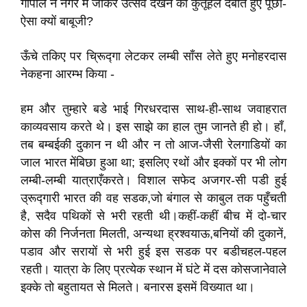
गोपाल ने नगर में जाकर उत्सव देखने का कुतूहल दबाते हुए पूछा-
ऐसा क्यों बाबूजी?
ऊँचे तकिए पर चि्रूद्गा लेटकर लम्बी साँस लेते हुए मनोहरदास
नेकहना आरम्भ किया -
हम और तुम्हारे बडे भाई गिरधरदास साथ-ही-साथ जवाहरात
काव्यवसाय करते थे। इस साझे का हाल तुम जानते ही हो। हाँ,
तब बम्बईकी दुकान न थी और न तो आज-जैसी रेलगाडियों का
जाल भारत मेंबिछा हुआ था; इसलिए रथों और इक्कों पर भी लोग
लम्बी-लम्बी यात्राएँकरते। विशाल सफेद अजगर-सी पडी हुई
उ्रूद्गारी भारत की वह सडक,जो बंगाल से काबुल तक पहुँचती
है, सदैव पथिकों से भरी रहती थी।कहीं-कहीं बीच में दो-चार
कोस की निर्जनता मिलती, अन्यथा ह्रश्वयाऊ,बनियों की दुकानें,
पडाव और सरायों से भरी हुई इस सडक पर बडीचहल-पहल
रहती। यात्रा के लिए प्रत्येक स्थान में घंटे में दस कोसजानेवाले
इक्के तो बहुतायत से मिलते। बनारस इसमें विख्यात था।