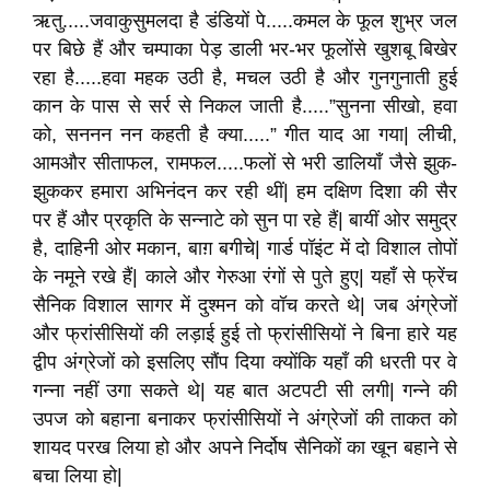
ऋतु.....जवाकुसुमलदा है डंडियों पे.....कमल के फूल शुभ्र जल
पर बिछे हैं और चम्पाका पेड़ डाली भर-भर फूलोंसे खुशबू बिखेर
रहा है.....हवा महक उठी है, मचल उठी है और गुनगुनाती हुई
कान के पास से सर्र से निकल जाती है.....”सुनना सीखो, हवा
को, सननन नन कहती है क्या.....” गीत याद आ गया| लीची,
आमऔर सीताफल, रामफल.....फलों से भरी डालियाँ जैसे झुक-
झुककर हमारा अभिनंदन कर रही थीं| हम दक्षिण दिशा की सैर
पर हैं और प्रकृति के सन्नाटे को सुन पा रहे हैं| बायीं ओर समुद्र
है, दाहिनी ओर मकान, बाग़ बगीचे| गार्ड पॉइंट में दो विशाल तोपों
के नमूने रखे हैं| काले और गेरुआ रंगों से पुते हुए| यहाँ से फ्रेंच
सैनिक विशाल सागर में दुश्मन को वॉच करते थे| जब अंग्रेजों
और फ्रांसीसियों की लड़ाई हुई तो फ्रांसीसियों ने बिना हारे यह
द्वीप अंग्रेजों को इसलिए सौंप दिया क्योंकि यहाँ की धरती पर वे
गन्ना नहीं उगा सकते थे| यह बात अटपटी सी लगी| गन्ने की
उपज को बहाना बनाकर फ्रांसीसियों ने अंग्रेजों की ताकत को
शायद परख लिया हो और अपने निर्दोष सैनिकों का खून बहाने से
बचा लिया हो|