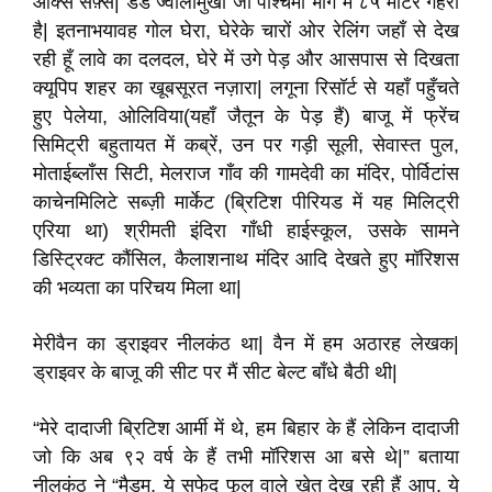
ऑक्स सर्फ़्स| डेड ज्वालामुखी जो पश्चिमी भाग में ८५ मीटर गहरा
है| इतनाभयावह गोल घेरा, घेरेके चारों ओर रेलिंग जहाँ से देख
रही हूँ लावे का दलदल, घेरे में उगे पेड़ और आसपास से दिखता
क्यूपिप शहर का खूबसूरत नज़ारा| लगूना रिसॉर्ट से यहाँ पहुँचते
हुए पेलेया, ओलिविया(यहाँ जैतून के पेड़ हैं) बाजू में फ्रेंच
सिमिट्री बहुतायत में कब्रें, उन पर गड़ी सूली, सेवास्त पुल,
मोताईब्लाँस सिटी, मेलराज गाँव की गामदेवी का मंदिर, पोर्विटांस
काचेनमिलिटे सब्ज़ी मार्केट (ब्रिटिश पीरियड में यह मिलिट्री
एरिया था) श्रीमती इंदिरा गाँधी हाईस्कूल, उसके सामने
डिस्ट्रिक्ट कौंसिल, कैलाशनाथ मंदिर आदि देखते हुए मॉरिशस
की भव्यता का परिचय मिला था|
मेरीवैन का ड्राइवर नीलकंठ था| वैन में हम अठारह लेखक|
ड्राइवर के बाजू की सीट पर मैं सीट बेल्ट बाँधे बैठी थी|
“मेरे दादाजी ब्रिटिश आर्मी में थे, हम बिहार के हैं लेकिन दादाजी
जो कि अब ९२ वर्ष के हैं तभी मॉरिशस आ बसे थे|” बताया
नीलकंठ ने “मैडम, ये सफेद फूल वाले खेत देख रही हैं आप, ये