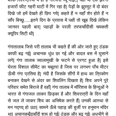
ब्लैक रिवर-एरिया में ही है गारजेस व्यू पॉइंट| यहाँ भी एक झरना
हजारों फीट गहरी घाटी में गिर रहा है| पेड़ों के झुरमुट में दो बंदर
दिखे जो हमें देखते ही छिप गये| कहते हैं न यहाँ शेर होते हैं न
साँप बिच्छू.....इतने दिन के प्रवास में पक्षी तो खूब दिखे लेकिन
जानवर पहली बार| पहाड़ों के परली तरफचाँदीसी चमकती
क्यूपिप सिटी थी|
गंगातालाब जिसे परी तालाब भी कहते हैं की ओर जाते हुए ठंडक
काफी बढ़ गई| अचानक धुंध छा गई और बादल बस में घुसाने
लगे| गंगा तालाब ज्वालामुखी के फटने से प्रगट हुआ है| इसे
घेरता विशाल सीमेंट का चबूतरा है जिस पर लगभग पाँच मीटर
ऊँची गंगा प्रतिमा है| नंदी है जिसके सींगों में हाथ का त्रिकोण
बनाकर देखने से अंदर का शिवलिंग दिखता है| शिव अपने पूरे
परिवार समेत बिराजे हैं वहाँ| गंगा तालाब में मॉरिशस के हिन्दुओं ने
भारत से गंगाजल लाकर छिड़का है और शिवरात्री के दिन यहाँ
से जल ले जाकर शिव का अभिषेक करते हैं| उनकी आस्था से
मन गद्गद् हो उठा| सामने ऊँचे पहाड़ की बुर्जी पर हनुमान मंदिर
था| अचानकबूँदाबाँदी शुरू हो गई| ठंडक और बढ़ गई| अधभीगे से