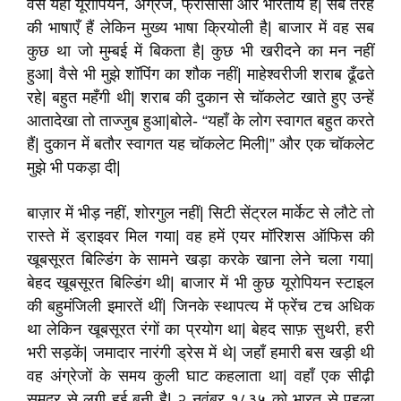
वैसे यहाँ यूरोपियन, अंग्रेज, फ्रांसीसी और भारतीय हैं| सब तरह
की भाषाएँ हैं लेकिन मुख्य भाषा क्रियोली है| बाजार में वह सब
कुछ था जो मुम्बई में बिकता है| कुछ भी खरीदने का मन नहीं
हुआ| वैसे भी मुझे शॉपिंग का शौक नहीं| माहेश्वरीजी शराब ढूँढते
रहे| बहुत महँगी थी| शराब की दुकान से चॉकलेट खाते हुए उन्हें
आतादेखा तो ताज्जुब हुआ|बोले- “यहाँ के लोग स्वागत बहुत करते
हैं| दुकान में बतौर स्वागत यह चॉकलेट मिली|” और एक चॉकलेट
मुझे भी पकड़ा दी|
बाज़ार में भीड़ नहीं, शोरगुल नहीं| सिटी सेंट्रल मार्केट से लौटे तो
रास्ते में ड्राइवर मिल गया| वह हमें एयर मॉरिशस ऑफिस की
खूबसूरत बिल्डिंग के सामने खड़ा करके खाना लेने चला गया|
बेहद खूबसूरत बिल्डिंग थी| बाजार में भी कुछ यूरोपियन स्टाइल
की बहुमंजिली इमारतें थीं| जिनके स्थापत्य में फ्रेंच टच अधिक
था लेकिन खूबसूरत रंगों का प्रयोग था| बेहद साफ़ सुथरी, हरी
भरी सड़कें| जमादार नारंगी ड्रेस में थे| जहाँ हमारी बस खड़ी थी
वह अंग्रेजों के समय कुली घाट कहलाता था| वहाँ एक सीढ़ी
समुद्र से लगी हुई बनी है| २ नवंबर १८३५ को भारत से पहला