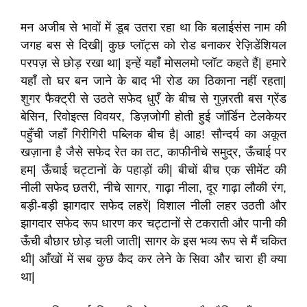
मन अजीब से भावों में डूब उतरा रहा था कि बलाईसंस नाम की
जगह बस से दिखी| कुछ प्लॉट्स को रोड बनाकर रेज़िडेंशियल
परपज़ से छोड़ रखा था| इन्हें यहाँ मोसलमो प्लॉट कहते हैं| हमारे
यहाँ तो घर बन जाने के बाद भी रोड का ठिकाना नहीं रहता|
शुगर फैक्ट्री से उठते सफेद धुएँ के बीच से गुज़रती बस ग्रेंड
बेसिन, रिवोइत्स विवयर, डिज़जोगी होती हुई जॉर्डिन टेलकेयर
पहुँची जहाँ गिरीगिरी पब्लिक बीच है| आह! सौन्दर्य का अकूत
खज़ाना है जैसे सफेद रेत का तट, काफीनीचे समुद्र, ऊँचाई पर
हम| ऊँचाई चट्टानों के पहाड़ों की| बीचों बीच एक सीमेंट की
नीली सफेद छतरी, नीचे सागर, गाढ़ा नीला, दूर गाढ़ा लौकी रंग,
बड़ी-बड़ी झागदार सफेद लहरें| विशाल नीली लहर उठती और
झागदार सफेद रूप धारण कर चट्टानों से टकराती और पानी की
ऊँची बौछार छोड़ चली जाती| सागर के इस भव्य रूप से मैं चकित
थी| आँखों में सब कुछ कैद कर लेने के सिवा और चारा ही क्या
था|