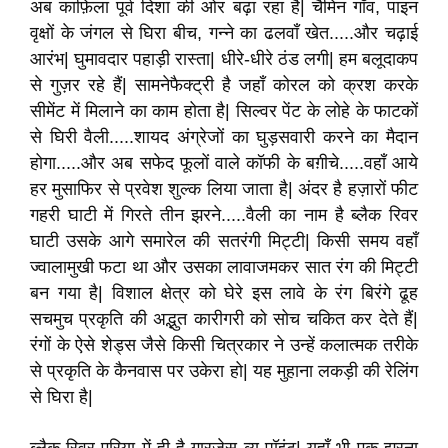
अब काफ़िला पूर्व दिशा की ओर बढ़ा रहा है| चैमिन गाँव, पाइन
वृक्षों के जंगल से घिरा बीच, गन्ने का ढलवाँ खेत.....और चढ़ाई
आरंभ| घुमावदार पहाड़ी रास्ता| धीरे-धीरे ठंड लगी| हम बलूदाकप
से गुज़र रहे हैं| सामनेफैक्ट्री है जहाँ कोरल को क्रश करके
सीमेंट में मिलाने का काम होता है| सिल्वर पेंट के लोहे के फाटकों
से घिरी वैली.....शायद अंग्रेजों का घुड़सवारी करने का मैदान
होगा.....और अब सफेद फूलों वाले कॉफी के बग़ीचे.....वहाँ आये
हर मुसाफिर से प्रवेश शुल्क लिया जाता है| अंदर है हज़ारों फीट
गहरी घाटी में गिरते तीन झरने.....वैली का नाम है ब्लैक रिवर
घाटी उसके आगे समारेल की सतरंगी मिट्टी| किसी समय वहाँ
ज्वालामुखी फटा था और उसका लावाजमकर सात रंग की मिट्टी
बन गया है| विशाल क्षेत्र को घेरे इस लावे के रंग बिरंगे ढूह
सचमुच प्रकृति की अद्भुत कारीगरी को सोच चकित कर देते हैं|
रंगों के ऐसे शेड्स जैसे किसी चित्रकार ने उन्हें कलात्मक तरीके
से प्रकृति के कैनवास पर उकेरा हो| यह मुहाना लकड़ी की रेलिंग
से घिरा है|