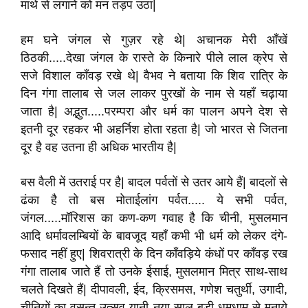
माथे से लगाने को मन तड़प उठा|
हम घने जंगल से गुज़र रहे थे| अचानक मेरी आँखें
ठिठकी.....देखा जंगल के रास्ते के किनारे पीले लाल क्रेप से
सजे विशाल काँवड़ रखे थे| वैभव ने बताया कि शिव रात्रि के
दिन गंगा तालाब से जल लाकर पुरखों के नाम से यहाँ चढ़ाया
जाता है| अद्भुत.....परम्परा और धर्म का पालन अपने देश से
इतनी दूर रहकर भी अहर्निश होता रहता है| जो भारत से जितना
दूर है वह उतना ही अधिक भारतीय है|
बस वैली में उतराई पर है| बादल पर्वतों से उतर आये हैं| बादलों से
ढंका है तो बस मोताईलांग पर्वत..... ये सभी पर्वत,
जंगल.....मॉरिशस का कण-कण गवाह है कि चीनी, मुसलमान
आदि धर्मावलम्बियों के बावजूद यहाँ कभी भी धर्म को लेकर दंगे-
फसाद नहीं हुए| शिवरात्री के दिन काँवड़िये कंधों पर काँवड़ रख
गंगा तालाब जाते हैं तो उनके ईसाई, मुसलमान मित्र साथ-साथ
चलते दिखते हैं| दीपावली, ईद, क्रिसमस, गणेश चतुर्थी, उगादी,
चीनियों का वसन्त उत्सव यानी नया साल बड़ी धूमधाम से मनाये