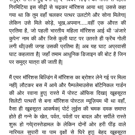
गिरमिटिया इस सीढ़ी से चढ़कर मॉरिशस आया था| उससे कहा
गया था कि तुम वहाँ चलकर पत्थर उलटोगे और सोना मिलेगा|
लेकिन उसे मिले कोड़े, भूख,अपमान.....वहीं एक औरत की
प्रतिमा है, जो पहली भारतीय महिला मॉरिशस आई थी ‘अंजारे
कुपेन’ नाम की और जिसे कुली घाट पर उतरते ही फ्रेंच गोली
लगी थी|उसी जगह उसकी प्रतिमा है| अब यह घाट अप्रवासी
घाट कहलाता है| जहाँ तमाम आधुनिक डिजाइन की बोट है जिन
पर समुद्र यात्रा की जाती है|
मैं एयर मॉरिशस बिल्डिंग में मॉरिशस का ब्रोशर लेने गई पर मिला
नहीं| लौटकर बस में आये और पैम्पलेमाउसेस बॉटेनिकल गार्डन
की ओर रवाना हुए| रास्ते में पोस्ट ऑफिस दिखा| खूबसूरत
सिलेटी पत्थरों से बना मॉरिशस पोस्टल म्यूज़ियम भी था वहाँ,
वैसा ही खूबसूरत आकर्षक| पोर्ट लुईस की चमक दमक समाप्त
होते ही गन्ने के खेत, पर्वत, पर्वतों पर बादल और सर्पीले रास्ते
शुरू हो गये|रास्तेडामल के लेकिन दोनों ओर हरी पींड़ वाले
नारियल सुपारी या पाम वृक्षों से घिरे हुए| बेहद खूबसूरत