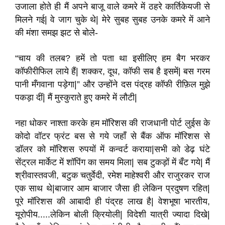
उजाला होते ही मैं अपने बाजू वाले कमरे में ठहरे कार्तिकेयजी से
मिलने गई| वे जाग चुके थे| मेरे सुबह सुबह उनके कमरे में आने
की मंशा समझ झट से बोले-
“चाय की तलब? हमें तो पता था इसीलिए हम बैग भरकर
कॉफीरीफिल लाये हैं| शक्कर, दूध, कॉफी सब है इसमें| बस गरम
पानी मँगवाना पड़ेगा|” और उन्होंने दस पंद्रह कॉफी रीफ़िल मुझे
पकड़ा दीं| मैं मुस्कुराते हुए कमरे में लौटी|
नहा धोकर नाश्ता करके हम मॉरिशस की राजधानी पोर्ट लुईस के
कोदो वॉटर फ्रंट बस से गये जहाँ से बैंक ऑफ मॉरिशस से
डॉलर को मॉरिशस रुपयों में कन्वर्ट कराया|सभी को डेढ़ घंटे
सेंट्रल मार्केट में शॉपिंग का समय मिला| सब टुकड़ों में बँट गये| मैं
श्रीवास्तवजी, बटुक चतुर्वेदी, रमेश माहेश्वरी और राजुरकर राज
एक साथ थे|बाजार आम बाजार जैसा ही लेकिन प्रदुषण रहित|
पूरे मॉरिशस की आबादी ही पंद्रह लाख है| वेशभूषा भारतीय,
यूरोपीय.....लेकिन बोली क्रियोली| विदेशी यात्री ज्यादा दिखे|