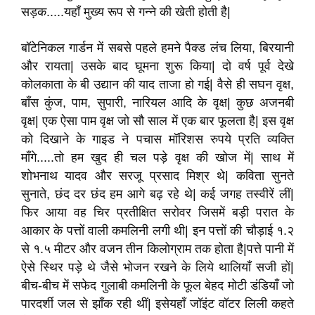
सड़क.....यहाँ मुख्य रूप से गन्ने की खेती होती है|
बॉटेनिकल गार्डन में सबसे पहले हमने पैक्ड लंच लिया, बिरयानी
और रायता| उसके बाद घूमना शुरू किया| दो वर्ष पूर्व देखे
कोलकाता के बी उद्यान की याद ताजा हो गई| वैसे ही सघन वृक्ष,
बाँस कुंज, पाम, सुपारी, नारियल आदि के वृक्ष| कुछ अजनबी
वृक्ष| एक ऐसा पाम वृक्ष जो सौ साल में एक बार फूलता है| इस वृक्ष
को दिखाने के गाइड ने पचास मॉरिशस रुपये प्रति व्यक्ति
माँगे.....तो हम खुद ही चल पड़े वृक्ष की खोज में| साथ में
शोभनाथ यादव और सरजू प्रसाद मिश्र थे| कविता सुनते
सुनाते, छंद दर छंद हम आगे बढ़ रहे थे| कई जगह तस्वीरें लीं|
फिर आया वह चिर प्रतीक्षित सरोवर जिसमें बड़ी परात के
आकार के पत्तों वाली कमलिनी लगी थी| इन पत्तों की चौड़ाई १.२
से १.५ मीटर और वजन तीन किलोग्राम तक होता है|पत्ते पानी में
ऐसे स्थिर पड़े थे जैसे भोजन रखने के लिये थालियाँ सजी हों|
बीच-बीच में सफेद गुलाबी कमलिनी के फूल बेहद मोटी डंडियाँ जो
पारदर्शी जल से झाँक रही थीं| इसेयहाँ जॉइंट वॉटर लिली कहते