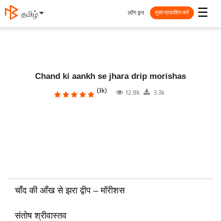
☰
लॉग इन
தமிழ்
मुक्त प्रकाशित करें
Chand ki aankh se jhara drip morishas
(3k)
12.8k
3.3k
चाँद की आँख से झरा द्वीप – मॉरीशस
संतोष श्रीवास्तव