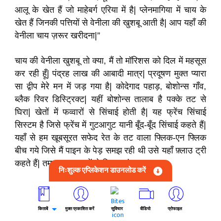
आलू के खेत हैं जो माहेबर्ग एरिया में है| प्लेनमागिया में चाय के
खेत हैं जिनकी पत्तियों से वेनीला की खुशबू आती है| आप यहाँ की
वेनीला चाय ज़रूर खरीदना|”
चाय की वेनीला खुशबू तो क्या, मैं तो मॉरिशस को दिल में महसूस
कर रही हूँ| पंद्रह लाख की आबादी मात्र| प्रदूषण मुक्त प्यारा
सा द्वीप मेरे मन में जड़ गया है| कोदेगाद पहाड़, बोशोन्स गाँव,
ब्लैक रिवर डिस्ट्रिक्ट| यहीं बोशोन्स तालाब है पक्के तट से
घिरा| खेतों में फव्वारों से सिंचाई होती है| यह फ्रेंच सिंचाई
सिस्टम है जिसे फ्रेंच में गुटआगुट यानी बूँद-बूँद सिंचाई कहते हैं|
यहाँ से हम खूबसूरत सफेद रेत के तट वाला फ्लिक-एन फ्लिक
बीच गये जिसे मैं पाइन के पेड़ समझ रही थी उसे यहाँ फ़्लाउ ट्री
कहते हैं| तमाम फ़्लाउ वृक्षों से घिरा समंदर|
निःशुल्क एप्लिकेशन डाउनलोड करें
नीलकंठ ने मुझे विशाल ओपन मार्केट से वनीला चाय खरीदवा दी|
मोका पर्वत माला से घिरे मोका नामक जगह पर बने महात्मा गाँधी
किताबें
मुक्त प्रकाशित करें
सुविचार
वीडियो
प्रोफाइल
संस्थान में महात्मा गाँधी की काले मार्बल की प्रतिमा देख गद्गद्