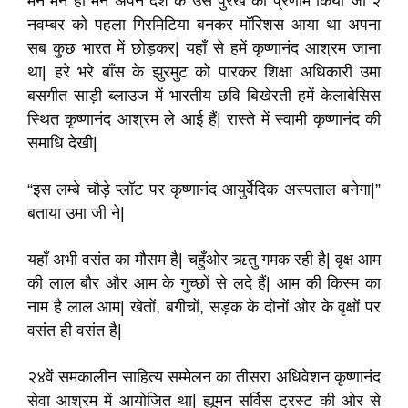
मैंने मन ही मन अपने देश के उस पुरखे को प्रणाम किया जो २
नवम्बर को पहला गिरमिटिया बनकर मॉरिशस आया था अपना
सब कुछ भारत में छोड़कर| यहाँ से हमें कृष्णानंद आश्रम जाना
था| हरे भरे बाँस के झुरमुट को पारकर शिक्षा अधिकारी उमा
बसगीत साड़ी ब्लाउज में भारतीय छवि बिखेरती हमें केलाबेसिस
स्थित कृष्णानंद आश्रम ले आई हैं| रास्ते में स्वामी कृष्णानंद की
समाधि देखी|
“इस लम्बे चौड़े प्लॉट पर कृष्णानंद आयुर्वेदिक अस्पताल बनेगा|”
बताया उमा जी ने|
यहाँ अभी वसंत का मौसम है| चहुँओर ऋतु गमक रही है| वृक्ष आम
की लाल बौर और आम के गुच्छों से लदे हैं| आम की किस्म का
नाम है लाल आम| खेतों, बगीचों, सड़क के दोनों ओर के वृक्षों पर
वसंत ही वसंत है|
२४वें समकालीन साहित्य सम्मेलन का तीसरा अधिवेशन कृष्णानंद
सेवा आश्रम में आयोजित था| ह्यूमन सर्विस ट्रस्ट की ओर से