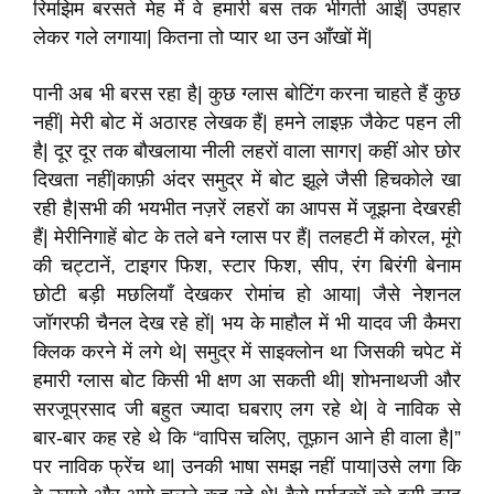
रिमझिम बरसते मेह में वे हमारी बस तक भीगती आईं| उपहार
लेकर गले लगाया| कितना तो प्यार था उन आँखों में|
पानी अब भी बरस रहा है| कुछ ग्लास बोटिंग करना चाहते हैं कुछ
नहीं| मेरी बोट में अठारह लेखक हैं| हमने लाइफ़ जैकेट पहन ली
है| दूर दूर तक बौखलाया नीली लहरों वाला सागर| कहीं ओर छोर
दिखता नहीं|काफ़ी अंदर समुद्र में बोट झूले जैसी हिचकोले खा
रही है|सभी की भयभीत नज़रें लहरों का आपस में जूझना देखरही
हैं| मेरीनिगाहें बोट के तले बने ग्लास पर हैं| तलहटी में कोरल, मूंगे
की चट्टानें, टाइगर फिश, स्टार फिश, सीप, रंग बिरंगी बेनाम
छोटी बड़ी मछलियाँ देखकर रोमांच हो आया| जैसे नेशनल
जॉगरफी चैनल देख रहे हों| भय के माहौल में भी यादव जी कैमरा
क्लिक करने में लगे थे| समुद्र में साइक्लोन था जिसकी चपेट में
हमारी ग्लास बोट किसी भी क्षण आ सकती थी| शोभनाथजी और
सरजूप्रसाद जी बहुत ज्यादा घबराए लग रहे थे| वे नाविक से
बार-बार कह रहे थे कि “वापिस चलिए, तूफ़ान आने ही वाला है|”
पर नाविक फ्रेंच था| उनकी भाषा समझ नहीं पाया|उसे लगा कि