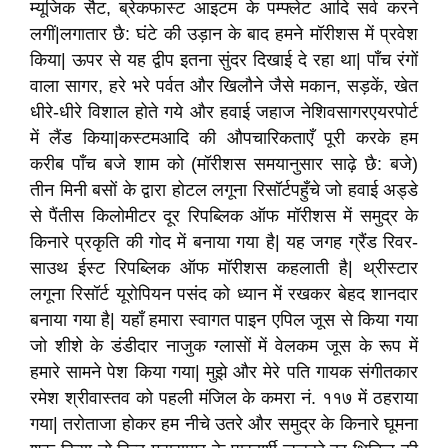
म्यूजिक सैट, ब्रेकफास्ट आइटम के पम्फ्लेट आदि सर्व करने
लगीं|लगातार छै: घंटे की उड़ान के बाद हमने मॉरीशस में प्रवेश
किया| ऊपर से यह द्वीप इतना सुंदर दिखाई दे रहा था| पाँच रंगों
वाला सागर, हरे भरे पर्वत और खिलौने जैसे मकान, सड़कें, खेत
धीरे-धीरे विशाल होते गये और हवाई जहाज नेशिवसागरएयरपोर्ट
में लैंड किया|कस्टमआदि की औपचारिकताएँ पूरी करके हम
करीब पाँच बजे शाम को (मॉरीशस समयानुसार साढ़े छै: बजे)
तीन मिनी बसों के द्वारा होटल लगूना रिसॉर्टपहुँचे जो हवाई अड्डे
से पैंतीस किलोमीटर दूर रिपब्लिक ऑफ मॉरीशस में समुद्र के
किनारे प्रकृति की गोद में बनाया गया है| यह जगह ग्रैंड रिवर-
साउथ ईस्ट रिपब्लिक ऑफ मॉरीशस कहलाती है| थ्रीस्टार
लगूना रिसॉर्ट यूरोपियन पसंद को ध्यान में रखकर बेहद शानदार
बनाया गया है| यहाँ हमारा स्वागत पाइन एपिल जूस से किया गया
जो शीशे के डंडीदार नाजुक ग्लासों में वेलकम जूस के रूप में
हमारे सामने पेश किया गया| मुझे और मेरे पति गायक संगीतकार
रमेश श्रीवास्तव को पहली मंजिल के कमरा नं. ११७ में ठहराया
गया| तरोताजा होकर हम नीचे उतरे और समुद्र के किनारे घूमना