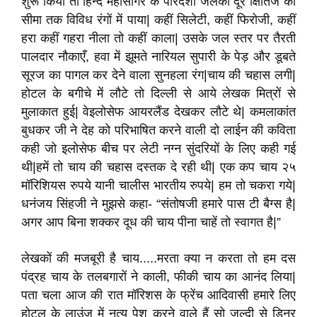
शुरू किया तो हिन्द महासागर के पारदर्शी जलको दूर क्षितिज की
सीमा तक विविध रंगों में पाया| कहीं सिलेटी, कहीं फिरोजी, कहीं
हरा कहीं गहरा नीला तो कहीं काला| उसके जल स्तर पर तैरती
पालदार नौकाएँ, हवा में झूमते नारियल सुपारी के पेड़ और डूबते
सूरज का पागल कर देने वाला सुनहला रंग|चाय की चहास लगी|
होटल के बगीचे में लौटे तो दिल्ली से आये लेखक मित्रों से
मुलाकात हुई| वेइलोसेफ आयरलैंड देखकर लौटे थे| कमलाकांत
बुधकर जी ने देह को परिभाषित करने वाली दो लाईन की कविता
कही जो इलोसेफ बीच पर लेटी नग्न सुंदरियों के लिए कही गई
थी|हमें तो चाय की चहास दस्तक दे रही थी| एक कप चाय २५
मॉरिशियस रुपये यानी चालीस भारतीय रुपये| हम तो चकरा गये|
धनंजय सिंहजी ने मुझसे कहा- “संतोषजी हमारे पास टी बैग्स है|
अगर आप बिना शक्कर दूध की चाय पीना चाहें तो स्वागत है|”
लेखकों की मजबूरी है चाय.....मरता क्या न करता तो हम दस
पंद्रह चाय के तलबगारों ने काली, फीकी चाय का आनंद लिया|
पता चला आज की रात मॉरिशस के फ्रेंच आदिवासी हमारे लिए
होटल के लाउंज में नृत्य पेश करने वाले हैं सो जल्दी से डिनर