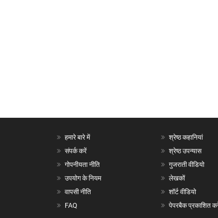
हमारे बारे में
श्रेष्ठ कहानियां
संपर्क करें
श्रेष्ठ उपन्यास
गोपनीयता नीति
गुजराती वीडियो
उपयोग के नियम
लेखकों
वापसी नीति
शॉर्ट वीडियो
FAQ
पेपरबैक प्रकाशित करे