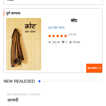
पूर्ण उपन्यास
कोट
द्वारा महेश रौतेला
(56.7k)
262.3k
2
119.4k
कुल प्रकरण : 33
NEW REALESED
MOTIVATIONAL STORIES
आजादी