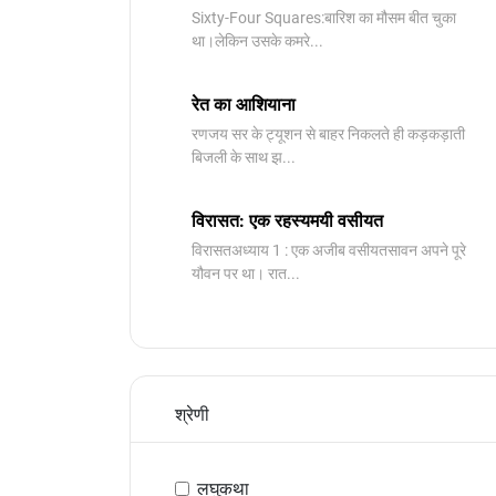
Sixty-Four Squares:बारिश का मौसम बीत चुका
था।लेकिन उसके कमरे...
रेत का आशियाना
रणजय सर के ट्यूशन से बाहर निकलते ही कड़कड़ाती
बिजली के साथ झ...
विरासत: एक रहस्यमयी वसीयत
विरासतअध्याय 1 : एक अजीब वसीयतसावन अपने पूरे
यौवन पर था। रात...
श्रेणी
लघुकथा