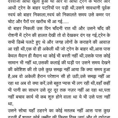
दरवाजा आधा खुला हुआ था और वो आधी ट्रेन के भीतर और
आधी ट्रेन के बाहर पटरियों पर पड़ी थी,उसने सावधानी पूर्वक
स्वयं को बाहर निकाला,स्वयं को निकालते समय उसे कमर पर
चोट और पैरों पर खरोंच भी आ गई.....
वो बाहर निकली उस दिन चाँदनी रात थी और उसने चाँद की
रोशनी में ट्रेन की हालत देखी तो वो देखकर दंग रह गई,ट्रेन के
सभी डिब्बे पलटे हुए थे और जगह लोगों के कराहने की आवाज़
आ रही थी,एक वो ही अकेली थी जो ट्रेन के बाहर थी,आस पास
केवल मैदान ही मैदान था कोई भी बस्ती नहीं थी,उसके पास कोई
सामान भी नहीं था,उसकी कलाई की घड़ी पर उसने समय देखने
की कोशिश की तो उसे कुछ समझ नहीं आया कि क्या समय हुआ
है,अब वो अकेली हैरान परेशान सी हो उठी,उसे समझ नहीं आ
रहा था अब वो क्या करें,उसे बहुत प्यास भी लग रही थी,वहाँ कहीं
भी पानी का साधन उसे दूर दूर तक नज़र नहीं आ रहा था,पता
नहीं बचाव कार्य भी कब शुरु होने वाला था ये भी उसे पता नहीं
था,
उसने सोचा यहाँ ठहरने का कोई मतलब नहीं आस पास कुछ
ढूढ़ती हूँ शायद कोई उम्मीद की किरण दिख जाएं और वो दुर्घटना