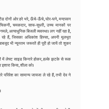
ोड दोनों ओर हरे भरे, ऊँचे-ऊँचे, घोर-घने, मन्‍दपवन
रण चिकनी, चमकदार, साफ-सुधरी, उच्‍च मानकों पर
 गमले, अत्‍याधुनिक बिजली व्‍यवस्‍था। लग नहीं रहा है,
रहे हैं, जिसका अधिकांश हिस्‍सा, अपनी मूलभूत
जूद भी न्‍यूनतम जरूरतें ही पूरी हो जायें तो शुकर
में लेफ्ट साइड किनारे होकर, हल्‍के झटके से रूक
कर इशारा किया, शीला को।
े परिवेश का सामान्‍य जायजा ले रहे हैं, तभी देव ने
।