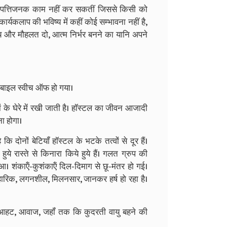
ोई आपत्तिजनक काम नहीं कर सकतीं जिससे किसी को
यकलाप की भविष्‍य में कहीं कोई सम्‍भावना नहीं है,
य और मौहलत दो, आत्‍म निर्भर बनने का यानि अपने
 मोबाइल स्‍वीच ऑफ हो गया।
ों के घेरे में रखी जाती है। हॉस्‍टल का जीवन आजादी
ना होगा।
ोनों बेटियॉं हॉस्‍टल के भटके तत्‍वों से दूर हैं।
ुये रास्‍ते से किनारा किये हुये हैं। गलत ग्रुप की
ुआ। शंकाऍं-कुशंकाऍं दिल-दिमाग से छू-मंतर हो गई।
व्‍यवहारिक, लगनशील, मिलनसार, जानकर हर्ष हो रहा है।
्‍वर, आहट, आवाज, जहॉं तक कि कुदरती वायु बहने की