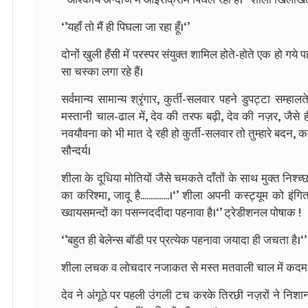
‘’यहॉं तो मैं ही पिघला जा रहा हूँ।‘’
दोनों खुली हँसी में परस्‍पर संयुक्‍त शामिल होते-होते एक हो 
सा चस्‍का लगा रहे हैं।
सर्वमान्‍य सामान्‍य श्रृंगार, कुर्ती-सलवार पहने डुपट्टा सम्‍ह
मस्‍तानी चाल-ढाल में, देव की तरफ बढ़ी, देव की नज़र, जै
नवयौवना को भी मात दे रही हो कुर्ती-सलवार तो तुम्‍हारे बदन, क
सौन्‍दर्य।
शीला के दूधिया मोतियों जैसे चमकते दॉंतों के साथ मुक्‍त निश्‍च्‍
का करिश्‍मा, जादू है..............।‘’ शीला अपनी कस्‍ट्यूम को
ख्‍वायसमन्‍दों का पसन्‍नददीदा पहनावा है।‘’ ट्रेडीशनल पोषाक !
‘’बहुत ही बेलेन्‍स बॉडी पर प्रत्‍येक पहनावा जयादा ही जचता है।‘’ द
शीला लचक व लोचदार नजाकत से मस्‍त मतवाली चाल में कदम-
देव ने अंगूठे पर पहली उंगली टच करके तिरछी नज़रों ने निशाना ना