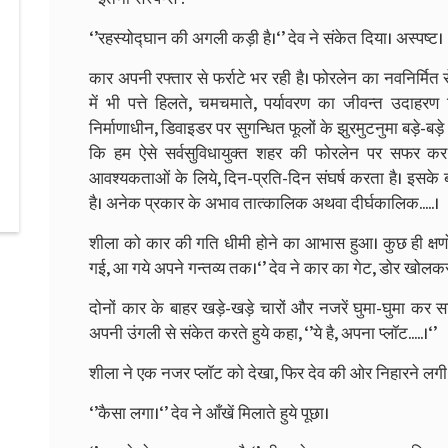
‘’रहस्‍योद्घान की अगली कड़ी है।‘’ देव ने संकेत दिया। अस्‍पष्ट।
कार अपनी रफ्तार से फर्राटे भर रही है। फोरलेन का नवनिर्मित र
में भी पत्ते हिलते, चमचमाते, पर्यावरण का जीवन्‍त उदाह
निर्माणाधीन, डिवाइडर पर सुगन्धित फूलों के झुरमुटनुमा बड़े-बड़े
कि हम ऐसे सर्वसुविधायुक्‍त शहर की फोरलेन पर सफर कर 
आवश्‍यकताओं के लिये, दिन-प्रति-दिन संघर्ष करता है। इसके बाब
है। अनेक प्रकार के अभाव तात्‍कालिक अथवा दीर्घकालिक.....।
शीला को कार की गति धीमी होने का आभास हुआ। कुछ ही क्षणों 
गई, आ गये अपने गन्‍तव्‍य तक।‘’ देव ने कार का गेट, डोर खोल
दोनों कार के बाहर खड़े-खड़े चारों और नजरें घुमा-घुमा कर सार
अपनी उंगली से संकेत करते हुये कहा, ‘’ये है, अपना प्‍लॉट.....।‘’
शीला ने एक नजर प्‍लॉट को देखा, फिर देव की ओर निहारने लगी
‘’कैसा लगा।‘’ देव ने आँखें मिलाते हुये पूछा।