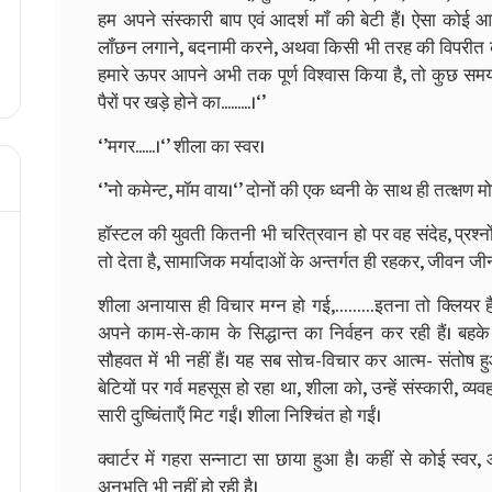
हम अपने संस्‍कारी बाप एवं आदर्श मॉं की बेटी हैं। ऐसा क
लॉंछन लगाने, बदनामी करने, अथवा किसी भी तरह की विपरीत कार्
हमारे ऊपर आपने अभी तक पूर्ण विश्‍वास किया है, तो कुछ सम
पैरों पर खड़े होने का.........।‘’
‘’मगर......।‘’ शीला का स्‍वर।
‘’नो कमेन्‍ट, मॉम वाय।‘’ दोनों की एक ध्‍वनी के साथ ही तत्‍क्षण
हॉस्‍टल की युवती कितनी भी चरित्रवान हो पर वह संदेह, प्रश्‍न
तो देता है, सामाजिक मर्यादाओं के अन्‍तर्गत ही रहकर, जीवन जी
शीला अनायास ही विचार मग्‍न हो गई,………इतना तो क्लियर है कि द
अपने काम-से-काम के सिद्धान्‍त का निर्वहन कर रही हैं। बहके ह
सौहवत में भी नहीं हैं। यह सब सोच-विचार कर आत्‍म- संतोष ह
बेटियों पर गर्व महसूस हो रहा था, शीला को, उन्‍हें संस्‍कारी, 
सारी दुष्चिंताऍं मिट गईं। शीला निश्चिंत हो गईं।
क्‍वार्टर में गहरा सन्‍नाटा सा छाया हुआ है। कहीं से कोई स
अनुभूति भी नहीं हो रही है।