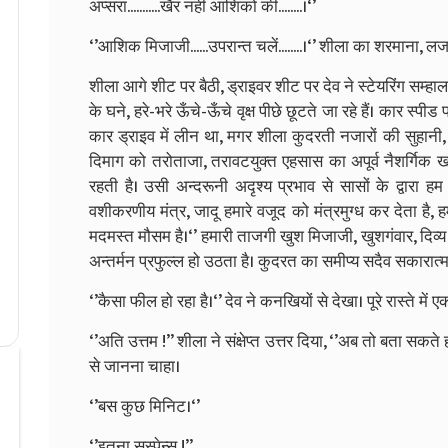
अप्‍सरा...........खैर नहीं आशिकों की........।‘’
‘’आशिक मिजाजी......उपरान्‍त चलें........।‘’ शीला का शरमाना, ल
शीला आगे शीट पर बैठी, ड्राइवर शीट पर देव ने स्‍टेयरिंग सम्‍हाला
के घने, हरे-भरे ऊँचे-ऊँचे वृक्ष पीछे छूटते जा रहे हैं। कार स्‍पी
कार ड्राइव में लीन था, मगर शीला कुदरती नजारों की सुहान
दिमाग को तरोताजा, तरावटयुक्‍त एहसास का अपूर्व नैशर्गिक खा
रहती है। उसी अन्‍दरूनी अदृश्‍य प्रभाव से सासों के द्वारा ह
वशीकरणीय मंत्र, जादू हमारे वजूद को मंत्रमुग्‍ध कर देता है, हमा
मदमस्‍त मौसम है।‘’ हमारी ताजगी खुश मिजाजी, खुशगंवार, दिव्‍य 
अन्‍तर्मन प्रफुल्‍ल हो उठता है। कुदरत का समीप्‍य सदैव सकारात्‍मक
‘’कैसा फील हो रहा है।‘’ देव ने कनखियों से देखा। पूरे रास्‍ते में ए
‘’अति उत्तम !’’ शीला ने संक्षेप्‍त उत्तर दिया, ‘’अब तो बता सकते ह
से जानना चाहा।
‘’बस कुछ मिनिट।‘’
‘’इतना सस्‍पेन्‍स !’’