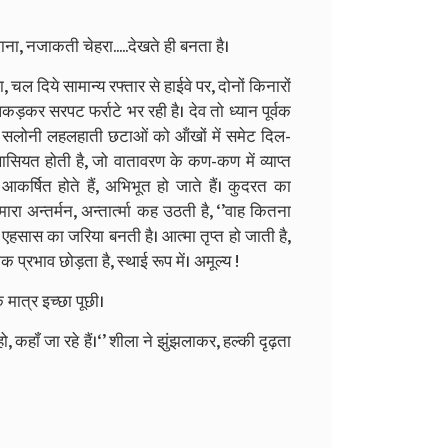
जाना, नजाकती चेहरा.....देखते ही बनता है।
, चल दिये सामान्‍य रफ्तार से हाईवे पर, दोनों किनारों
ड पकड़कर सरपट फर्राटे भर रही है। देव तो ध्‍यान पूर्वक
ी, सलोनी लहलहाती छटाओं को ऑंखों में समेट दिल-
सियत होती है, जो वातावरण के कण-कण में व्‍याप्‍त
म आकर्षित होते हैं, अभिभूत हो जाते हैं। कुदरत का
रा अन्‍तर्मन, अन्‍तार्त्‍मा कह उठती है, ‘’वाह कितना
एहसास का जरिया बनती है। आत्‍मा तृप्‍त हो जाती है,
 प्रभाव छोड़ता है, स्‍थाई रूप में। अमूल्‍य !
क मात्र इच्‍छा पूछी।
ो, कहॉं जा रहे हैं।‘’ शीला ने झुंझलाकर, हल्‍की दृढ़ता