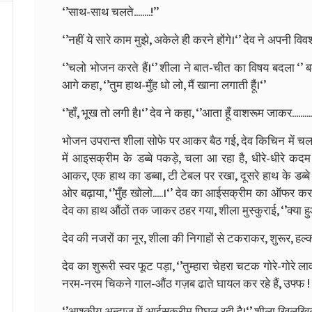
‘’साथ-साथ चलते........!’’
‘’नहीं ये सारे काम मुझे, अकेले ही करने होंगे।‘’ देव ने अपनी व
‘’चलो भोजन करते हैं।‘’ शीला ने बात-चीत का विषय बदला ‘’ बल्
आगे कहा, ‘’तुम हाथ-मुँह धो लो, मैं खाना लगाती हैूं।‘’
‘’हॉं, भूख तो लगी है।‘’ देव ने कहा, ‘’आता हूँ वाशरूम जाकर.........
भोजन उपरान्‍त शीला सोफे पर आकर बैठ गई, देव किचिन में चला ग
में आइसक्रीम के डब्‍बे पकड़े, चला आ रहा है, धीरे-धीरे
आकर, एक हाथ का डब्‍बा, टी टेबल पर रखा, दूसरे हाथ के डब्‍ब
ओर बढ़ाया, ‘’मुँह खोलो.....।‘’ देव का आईसक्रीम का ऑफर कर
देव का हाथ औंठों तक जाकर ठहर गया, शीला मुस्‍कुराई, ‘’क्‍या ह
देव की नजरों का नूर, शीला की निगाहों से टकराकर, शुरूर, हल्‍क
देव का शुरूरी स्‍वर फूट पड़ा, ‘’तुम्‍हारा चेहरा चटक गोरे-गोरे लाव
नरम-नरम चिकने गाल-औंठ गज़ब ढाते घायल कर रहे हैं, उफ्फ ! ये हुस
‘’आश्‍कीय अन्‍दाज में आईसक्रीम पिघल रही है।‘’ शीला खिलखि