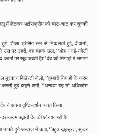
गये पहलू में लेटकर आईसक्रीम को चाट-चाट कर चुस्‍की
ालते हुये, शीला ड्रेसिंग रूम से निकलती हुई, दीवानी,
से ही उस पर ठहरी, वह चहक उठा, ‘’ओह ! नई-नवेली
द-काठी पर खूब फबती है।‘’ देव की निगाहों में समाया
छल मुस्‍कान बिखेरती बोली, ‘’तुम्‍हारी निगाहों के करम
 इंगित करती हुई कहने लगी, ‘’अन्‍यथा यह तो अधिकांश
ेव ने अपना दृष्टि-दर्शन व्‍य‍क्‍त किया।
दर-कदम बढ़ाती देव की ओर आ रही है।
पते हुये अन्‍दाज़ में कहा, ‘’बहुत खूबसूरत, सुन्‍दर