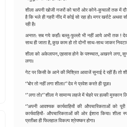
शीला अपनी खोजी नजरों को चारों ओर कोने-कुचालों तक में दौड़ा 
है कि भले ही गहरी नींद में कोई सो रहा हो। मगर खर्राटे अथवा सॉ
रही है।
अन्‍तत: सब गये कहॉं। बल्‍लु-फुल्‍लो भी नहीं आये अभी तक ! 
साथ ही जाता है, कुछ काम हो तो दोनों साथ-साथ जाकर निवटाते 
शीला को अकेलापन, एहसास होने के पश्‍च्‍चात, अखरने लगा, सुनसान घर
लगा।
गेट पर किसी के आने की मिश्रित आवाजें सुनाई दे रहीं हैं। तो श
‘’बोर तो नहीं लगा शीला।‘’ देव ने प्रवेश करते ही पूछा।
‘’ लगा तो।‘’ शीला ने सामान्‍य लहजे में चेहरे पर हल्‍की मुस्‍कान 
‘’अपनी आवश्‍यक कार्यवाहियों की औपचारिकताओं को पूरी क
कार्यवाहियों- औपचारिकताओं की ओर ईशारा किया। शीला स्‍प
प्रतीक्षा ही फिलहाल विकल्‍प श्रेयष्‍कर होगा।