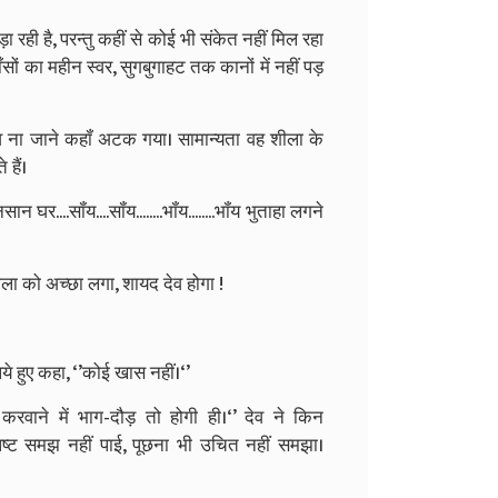
रही है, परन्‍तु कहीं से कोई भी संकेत नहीं मिल रहा
ंसों का महीन स्‍वर, सुगबुगाहट तक कानों में नहीं पड़
देव ना जाने कहॉं अटक गया। सामान्‍यता वह शीला के
हैं।
....सॉंय....सॉंय........भॉंय........भॉंय भुताहा लगने
ीला को अच्‍छा लगा, शायद देव होगा !
लिये हुए कहा, ‘’कोई खास नहीं।‘’
रवाने में भाग-दौड़ तो होगी ही।‘’ देव ने किन
ष्‍ट समझ नहीं पाई, पूछना भी उचित नहीं समझा।