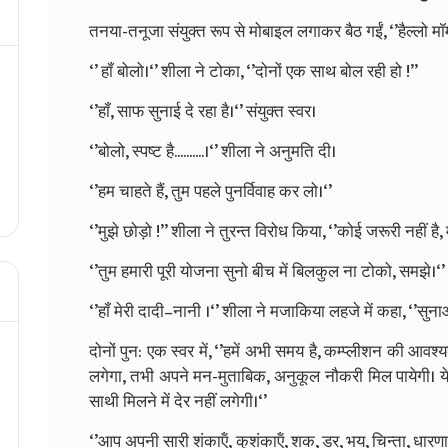
तनया-तनूजा संयुक्‍त रूप से मोबाइल लगाकर बैठ गईं, ‘’हैल्‍लो मॉम
‘’ हॉं बोलो।‘’ शीला ने टोका, ‘’दोनों एक साथ बोल रही हो !’’
‘’हॉं, साफ सुनाई दे रहा है।‘’ संयुक्‍त स्‍वर।
‘’बोलो, स्‍पष्‍ट है..........।‘’ शीला ने अनुमति दी।
‘’हम चाहते हैं, तुम पहले पुनर्विवाह कर लो।‘’
‘’मुझे छोड़ो !’’ शीला ने तुरन्‍त विरोध किया, ‘’कोई जरूरी नहीं है, 
‘’तुम हमारी पूरी योजना सुनो बीच में बिलकुल ना टोको, समझे।‘’
‘’हॉं मेरी दादी–नानी ।‘’ शीला ने मजाकिया लहजे में कहा, ‘’सुन
दोनों पुन: एक स्‍वर में, ‘’हमें अभी समय है, कम्‍प्‍लीशन की आव
लगेगा, तभी अपने मन-मुताबिक, अनुकूल नौकरी मिल पायेगी। ये स
साथी मिलने में देर नहीं लगेगी।‘’
‘’आप अपनी सारी शंकाऍं, कुशंकाऍं, शक, डर, भय, चिन्‍ता, धा