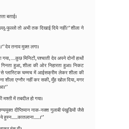
िवशता बताई।
‍लू-फुल्‍लो तो अभी तक दिखाई दिये नहीं।‘’ शीला ने
.।‘’ देव तनाव मुक्‍त लगा।
या, ….कुछ मिनिटों, पश्‍चाती देव अपने दोनों हाथों
 कदम गिनता हुआ, शीला की ओर निहारता हुआ। निकट
े से प्‍लास्टिक चम्‍मच में आईसक्रीम लेकर शीला की
ना शीला एग्‍नौर नहीं कर सकी, मुँह खोल दिया, मगर
ुआ।‘’
ी मश्‍ती में तबदील हो गया।
ण्‍ययुक्‍त दीप्तिमान नाक-नक्‍श गुलाबी पंखुडि़यों जैसे
्‍न.......कातलाना.......।‘’
लाकर हंस दी।