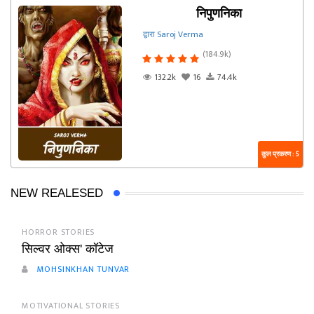
निपुणनिका
द्वारा Saroj Verma
(184.9k)
132.2k
16
74.4k
कुल प्रकरण : 5
NEW REALESED
HORROR STORIES
सिल्वर ओक्स' कॉटेज
MOHSINKHAN TUNVAR
MOTIVATIONAL STORIES