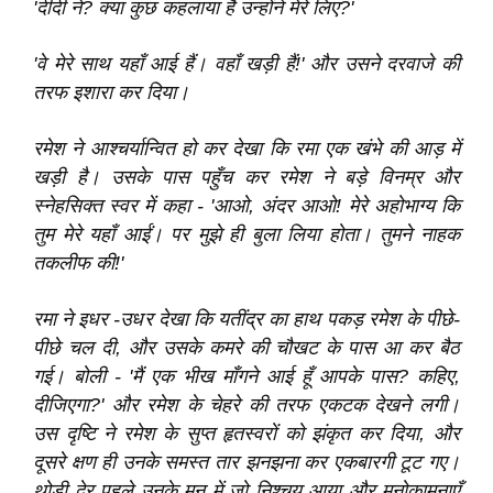
'दीदी ने? क्या कुछ कहलाया है उन्होंने मेरे लिए?'
'वे मेरे साथ यहाँ आई हैं। वहाँ खड़ी हैं!' और उसने दरवाजे की
तरफ इशारा कर दिया।
रमेश ने आश्‍चर्यान्वित हो कर देखा कि रमा एक खंभे की आड़ में
खड़ी है। उसके पास पहुँच कर रमेश ने बड़े विनम्र और
स्नेहसिक्त स्वर में कहा - 'आओ, अंदर आओ! मेरे अहोभाग्य कि
तुम मेरे यहाँ आईं। पर मुझे ही बुला लिया होता। तुमने नाहक
तकलीफ की!'
रमा ने इधर -उधर देखा कि यतींद्र का हाथ पकड़ रमेश के पीछे-
पीछे चल दी, और उसके कमरे की चौखट के पास आ कर बैठ
गई। बोली - 'मैं एक भीख माँगने आई हूँ आपके पास? कहिए,
दीजिएगा?' और रमेश के चेहरे की तरफ एकटक देखने लगी।
उस दृष्टि ने रमेश के सुप्त हृतस्वरों को झंकृत कर दिया, और
दूसरे क्षण ही उनके समस्त तार झनझना कर एकबारगी टूट गए।
थोड़ी देर पहले उनके मन में जो निश्‍चय आया और मनोकामनाएँ