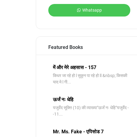
Whatsapp
Featured Books
में और मेरे अहसास - 157
किधर जा रहे हो l सुकून पा रहे हो ll &nbsp; किसकी
याद मे l गी...
ऊर्जं नः धेहि
यजुर्वेद सूक्ति (10) की व्याख्या"ऊर्जं नः धेहि"यजुर्वेद -
-11...
Mr. Ms. Fake - एपिसोड 7