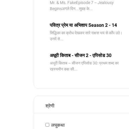
Mr. & Ms. FakeEpisode 7 – Jealousy
Beginsअगले दिन...सुबह के...
पवित्र प्रेम या अभिशाप Season 2 - 14
सिद्धिका का क्रोध देखकर सारे राक्षस भय से काँप उठे।
उनमें से...
अधूरी किताब - सीजन 2 - एपिसोड 30
अधूरी किताब – सीजन एपिसोड 30: प्रथम शब्द का
रहस्यमौन कक्ष की...
श्रेणी
लघुकथा