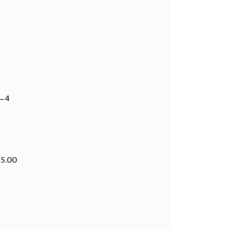
ा—4
75.00