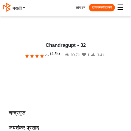
☰
लॉग इन
मराठी
मुक्त प्रकाशित करें
Chandragupt - 32
(4.5k)
10.7k
1
3.4k
चन्द्रगुप्त
जयशंकर प्रसाद