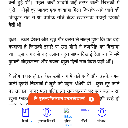
बनी हुई थीं। पहले चारों आदमी बाईं तरफ वाली खिड़की में
घुसे। थोड़ी दूर जाकर एक दरवाजा मिला जिसके आगे जाने की
बिल्कुल राह न थी क्योंकि नीचे बेढब खतरनाक पहाड़ी दिखाई
देती थी।
इधर - उधर देखने और खूब गौर करने से मालूम हुआ कि यह वही
दरवाजा है जिसको इशारे से उस योगी ने तेजसिंह को दिखाया
था। इस जगह से वह दलान बहुत साफ दिखाई देता था जिसमें
कुमारी चंद्रकान्ता और चपला बहुत दिनों तक बेबस पड़ी थीं।
ये लोग वापस होकर फिर उसी बाग में चले आये और उसके बगल
वाली दूसरी खिड़की में घुसे जो बहुत अंधेरी थी। कुछ दूर जाने
पर उजाला नजर पड़ा बल्कि हद तक पहुंचने पर एक बड़ा - सा
निःशुल्क एप्लिकेशन डाउनलोड करें
खुला फाटक मिला जिससे बाहर होकर ये चारों आदमी खड़े हो
चारों ओर निगाह दौड़ाने लगे।
लंबे - चौड़े मैदान के सिवाय और कुछ न नजर आया। तेजसिंह ने
किताबें
मुक्त प्रकाशित करें
सुविचार
वीडियो
प्रोफाइल