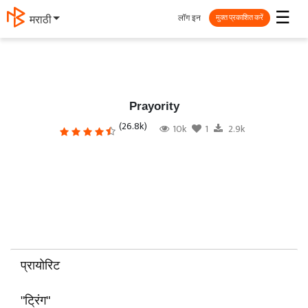
☰
लॉग इन
मराठी
मुक्त प्रकाशित करें
Prayority
(26.8k)
10k
1
2.9k
प्रायोरिट
"ट्रिंग"