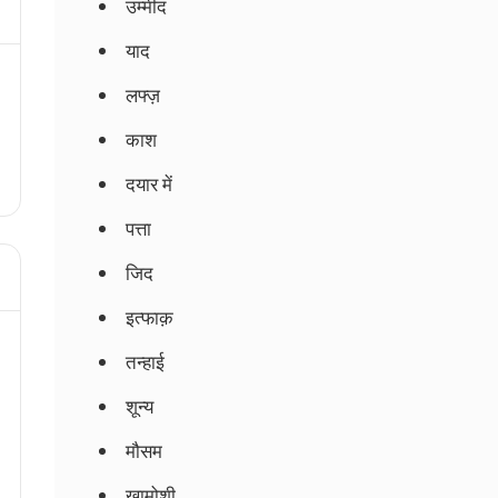
उम्मीद
याद
लफ्ज़
काश
दयार में
पत्ता
जिद
इत्फाक़
तन्हाई
शून्य
मौसम
ख़ामोशी