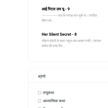
आई स्टिल लव यू - 9
-----------------​रात के ग्यारह बज चुके थे। रायदित
मैंशन का...
Her Silent Secret - 8
चौहान हवेली के बाहर स्कूल बस आकर रुकी। काजल
हमेशा की तरह विव...
श्रेणी
लघुकथा
आध्यात्मिक कथा