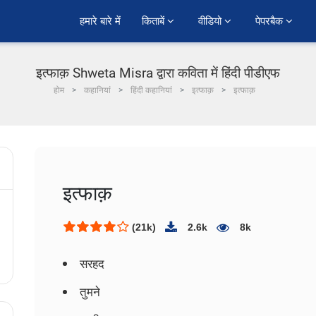
हमारे बारे में
किताबें 
वीडियो 
पेपरबैक 
इत्फाक़ Shweta Misra द्वारा कविता में हिंदी पीडीएफ
होम
कहानियां
हिंदी कहानियां
इत्फाक़
इत्फाक़
इत्फाक़
(21k)
2.6k
8k
सरहद
तुमने