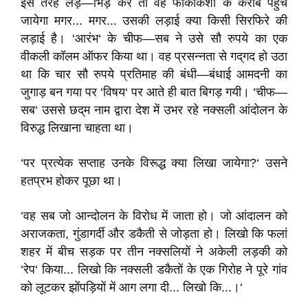
इस तरह लड़—भिड़ कर तो वह फाकाकशी के करीब पहुंच
जायेगा मगर... मगर... उसकी लड़ाई क्या किसी सिरफिरे की
लड़ाई है। ‘आरंभ‘ के चीफ—सब ने उसे सौ रुपये का एक
वीकली कॉलम ऑफर किया था। वह प्रसन्नता से गद्‌गद हो उठा
था कि चार सौ रुपये प्रतिमाह की बंधी—बंधाई आमदनी का
जुगाड़ बन गया पर ‘विषय‘ पर आते ही बात बिगड़ गयी। ‘चीफ—
सब‘ उससे छद्‌म नाम द्वारा देश में उभर रहे नक्सली आंदोलन के
विरुद्ध लिखाना चाहता था।
‘पर प्रत्येक सप्ताह उनके विरूद्ध क्या लिखा जायेगा?‘ उसने
हतप्रभ होकर पूछा था।
‘वह सब जो आन्दोलन के विरोध में जाता हो। जो आंदालन को
अराजकता, गुंडागर्दी और डकैती से जोड़ता हो। लिखो कि फलां
शहर में बीच सड़क पर तीन नक्सलियों ने अकेली लड़की को
‘रेप‘ किया... लिखो कि नक्सली डकैतों के एक गिरोह ने पूरे गांव
को लूटकर झोंपड़ियों में आग लगा दी... लिखो कि...।‘