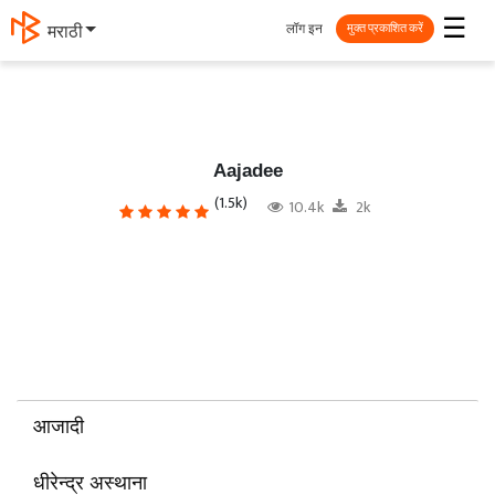
☰
लॉग इन
தமிழ்
मुक्त प्रकाशित करें
Aajadee
(1.5k)
10.4k
2k
आजादी
धीरेन्द्र अस्थाना