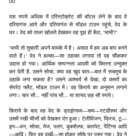
00
दस रुपये अधिक में एरिस्टोक्रेट की बॉटल लेने के बाद वे
दरियागंज आये और दरियागंज से मॉडल टाउन पहुंचे, वेद के
घर। वेद को ताला खोलते देखकर वह पूछ ही बैठा, ‘भाभी?‘
‘भाभी तो तुम्हारी अपने मायके में है। असल में हम अब बाप बनने
वाले हैं।‘ वेद ने हल्का—सा ठहाका लगाया तो वह चौंककर
उदास हो गया। आर्थिक सम्पन्नता आदमी को कितना उन्मुक्त
कर देती है, उसने सोचा, क्या वह खुद बात—बात में सचमुच के
ठहाके लगा सकता है? उसने आश्चर्य से देखा, दो कमरों का
सेपरेट फ्लैट, मॉडल टाउन में। वह किराये का अनुमान लगाने
लगा। चार सौ... नहीं पांच सौ... या शायद छह सौ रुपये।
किराये के बाद वह वेद के ड्राइंगरूम—कम—स्टडीरूम और
उसमें रखी चीजों को देखकर दंग हुआ। टेलीविजन, फ्रिज, टू—
इन—वन, सोफा, मेज, पलंग, बुकशेल्फ, कारपेट, पेंटिंग्स आदि
—आदि। फिर वह दुखी—सा होकर सोफे पर पसर गया। वेद ने