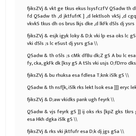
fjiksZVj & vkt ge tkus ekus lsysfczfV QSadw th d
fd QSadw th ,d jktfufrK ] ,d lektlsoh vkSj ,d cg
vkvkS tkus dh os brus lkjs dke ,d lkFk dSls dj ysrs
fjiksZVj & esjk igyk loky & D;k vki lp esa oks lc 
vki dSls ;s lc eSust dj ysrs gSa \\
QSadw & th oSls ;s cMk dfBu dk;Z gS A bu lc esa 
fy, cka, gkFk dk [ksy gS A tSls vki usjs O;fDrro dk
fjiksZVj & bu rhuksa esa fdlesa T;knk iSlk gS \\
QSadw & th nsf[k, iSlk rks lekt lsok esa ]]] eryc le
fjiksZVj & D;aw vkidks pank ugh feyrk \\
QSadw & vjs feyrk gS ]] ij oks rks [kpZ gks tkrs g
esa Hkh dgka iSlk gS \\
fjiksZVj & rks vki jktfufr esa D;k dj jgs gSa \\