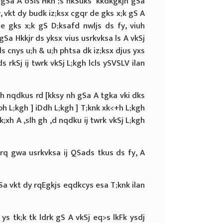
s gSa A oSls Hkh ;s nkSuks ‘kkdkgkjh gSa
, vkt dy budk iz;ksx cgqr de gks x;k gS A
de gks x;k gS D;ksafd nwljs ds fy, viuh
gSa Hkkjr ds yksx vius usrkvksa ls A vkSj
ds cnys u;h & u;h phtsa dk iz;ksx djus yxs
 rkSj ij twrk vkSj L;kgh lcls ySVSLV ilan
dh nqdkus rd [kksy nh gSa A tgka vki dks
h L;kgh ] iDdh L;kgh ] T;knk xk<+h L;kgh
;xh A ,slh gh ,d nqdku ij twrk vkSj L;kgh
rq gwa usrkvksa ij QSads tkus ds fy, A
eSa vkt dy rqEgkjs eqdkcys esa T;knk ilan
s tk;k tk ldrk gS A vkSj eq>s lkFk ysdj