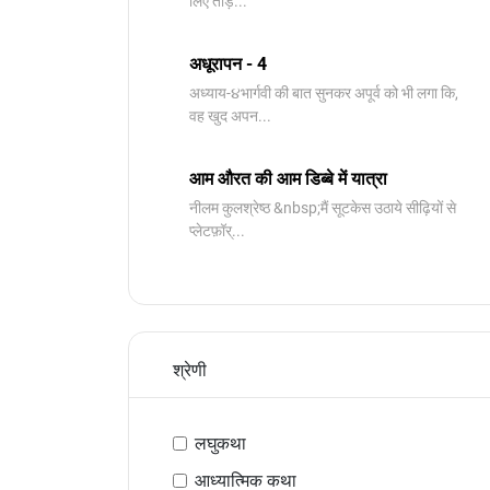
लिए तोड़...
अधूरापन - 4
अध्याय-૪भार्गवी की बात सुनकर अपूर्व को भी लगा कि,
वह खुद अपन...
आम औरत की आम डिब्बे में यात्रा
नीलम कुलश्रेष्ठ &nbsp;मैं सूटकेस उठाये सीढ़ियों से
प्लेटफ़ॉर्...
श्रेणी
लघुकथा
आध्यात्मिक कथा