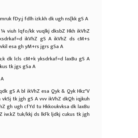
mruk fDy;j fdlh izk.kh dk ugh ns[kk gS A
v ¼ viuh lqfo/kk vuqlkj dksbZ Hkh ikVhZ
yksdrkaf=d ikVhZ gS A ikVhZ ds cM+s
 vkil esa gh yM+rs jgrs gSa A
u;k dk lcls cM+k yksdrkaf=d laxBu gS A
kus tk jgs gSa A
 A
 pqdk gS A bl ikVhZ esa Qyk & Qyk Hkz"V
h vkSj tk jgh gS A vvv ikVhZ dkQh iqjkuh
VhZ gh ugh cfYd tu Hkkoukvksa dk laxBu
iw.kZ tuk/kkj ds lkFk ljdkj cukus tk jgh