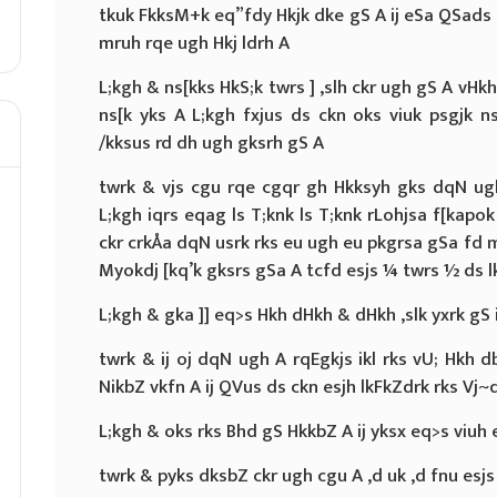
tkuk FkksM+k eq”fdy Hkjk dke gS A ij eSa QSads 
mruh rqe ugh Hkj ldrh A
L;kgh & ns[kks HkS;k twrs ] ,slh ckr ugh gS A vHk
ns[k yks A L;kgh fxjus ds ckn oks viuk psgjk 
/kksus rd dh ugh gksrh gS A
twrk & vjs cgu rqe cgqr gh Hkksyh gks dqN ugh
L;kgh iqrs eqag ls T;knk ls T;knk rLohjsa f[kapok
ckr crkÅa dqN usrk rks eu ugh eu pkgrsa gSa fd m
Myokdj [kq’k gksrs gSa A tcfd esjs ¼ twrs ½ ds lk
L;kgh & gka ]] eq>s Hkh dHkh & dHkh ,slk yxrk gS ij ]
twrk & ij oj dqN ugh A rqEgkjs ikl rks vU; Hkh d
NikbZ vkfn A ij QVus ds ckn esjh lkFkZdrk rks Vj~d
L;kgh & oks rks Bhd gS HkkbZ A ij yksx eq>s viuh e
twrk & pyks dksbZ ckr ugh cgu A ,d uk ,d fnu esj