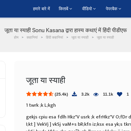
हमारे बारे में
किताबें 
वीडियो 
पेपरबैक 
जूता या स्याही Sonu Kasana द्वारा हास्य कथाएं में हिंदी पीडीएफ
होम
कहानियां
हिंदी कहानियां
जूता या स्याही
जूता या स्याही
जूता या स्याही
(25.4k)
3.2k
11.1k
1
1 twrk ;k L;kgh
gekjs cpiu esa fdlh Hkz"V usrk ;k efrHkz"V O;fDr d
I;kt ] VekVj ] vkSj vaM+s bR;kfn iz;ksx esa yk;s tk