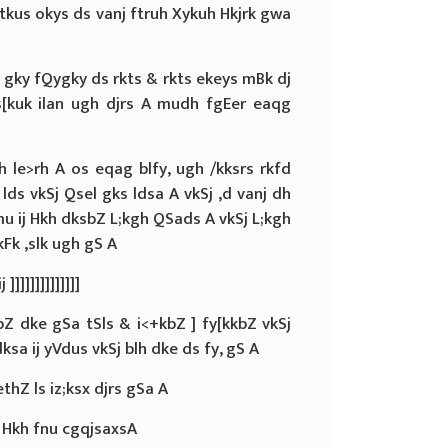
tkus okys ds vanj ftruh Xykuh Hkjrk gwa
h gky fQygky ds rkts & rkts ekeys mBk dj
ns[kuk ilan ugh djrs A mudh fgEer eaqg
 le>rh A os eqag blfy, ugh /kksrs rkfd
 lds vkSj Qsel gks ldsa A vkSj ,d vanj dh
u ij Hkh dksbZ L;kgh QSads A vkSj L;kgh
Fk ,slk ugh gS A
]]]]]]]]]]]]]
bZ dke gSa tSls & i<+kbZ ] fy[kkbZ vkSj
ksa ij yVdus vkSj blh dke ds fy, gS A
thZ ls iz;ksx djrs gSa A
s Hkh fnu cgqjsaxsA