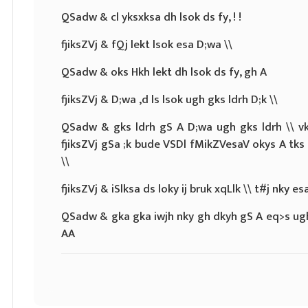
QSadw & cl yksxksa dh lsok ds fy, ! !
fjiksZVj & fQj lekt lsok esa D;wa \\
QSadw & oks Hkh lekt dh lsok ds fy, gh A
fjiksZVj & D;wa ,d ls lsok ugh gks ldrh D;k \\
QSadw & gks ldrh gS A D;wa ugh gks ldrh \\ vkSj
fjiksZVj gSa ;k bude VSDl fMikZVesaV okys A tks 
\\
fjiksZVj & iSlksa ds loky ij bruk xqLlk \\ t#j nky 
QSadw & gka gka iwjh nky gh dkyh gS A eq>s ugh 
AA