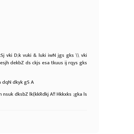
 vki D;k vuki & luki iwN jgs gks \\ vki
esjh dekbZ ds ckjs esa tkuus ij rqys gks
esa dqN dkyk gS A
nsuk dksbZ lk{kkRdkj A!! Hkkxks ;gka ls