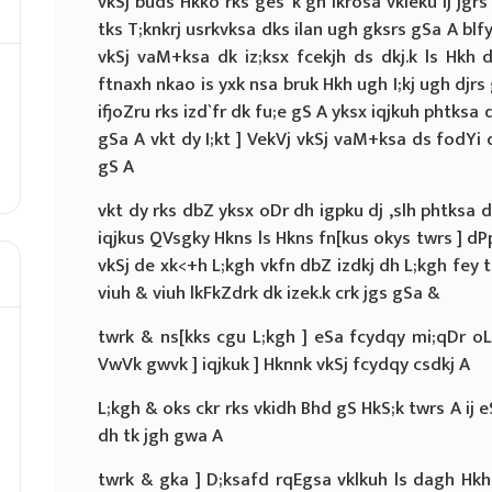
vkSj buds Hkko rks ges”k gh lkrosa vkleku ij jgr
tks T;knkrj usrkvksa dks ilan ugh gksrs gSa A blfy
vkSj vaM+ksa dk iz;ksx fcekjh ds dkj.k ls Hkh 
ftnaxh nkao is yxk nsa bruk Hkh ugh I;kj ugh djrs 
ifjoZru rks izd`fr dk fu;e gS A yksx iqjkuh phtksa 
gSa A vkt dy I;kt ] VekVj vkSj vaM+ksa ds fodYi ds
gS A
vkt dy rks dbZ yksx oDr dh igpku dj ,slh phtksa 
iqjkus QVsgky Hkns ls Hkns fn[kus okys twrs ] dPp
vkSj de xk<+h L;kgh vkfn dbZ izdkj dh L;kgh fey tk
viuh & viuh lkFkZdrk dk izek.k crk jgs gSa &
twrk & ns[kks cgu L;kgh ] eSa fcydqy mi;qDr oL
VwVk gwvk ] iqjkuk ] Hknnk vkSj fcydqy csdkj A
L;kgh & oks ckr rks vkidh Bhd gS HkS;k twrs A ij 
dh tk jgh gwa A
twrk & gka ] D;ksafd rqEgsa vklkuh ls dagh Hkh y