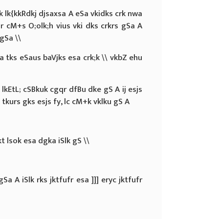
k lk{kkRdkj djsaxsa A eSa vkidks crk nwa
qr cM+s O;olk;h vius vki dks crkrs gSa A
 gSa \\
gSa tks eSaus baVjks esa crk;k \\ vkbZ ehu
lkEtL; cSBkuk cgqr dfBu dke gS A ij esjs
s tkurs gks esjs fy, lc cM+k vklku gS A
kt lsok esa dgka iSlk gS \\
Sa A iSlk rks jktfufr esa ]]] eryc jktfufr