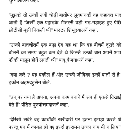
चुन्‍नीलालनें कहा.
"मुझको तो उन्‍की लंबी चोड़ी बातोंपर लुक्‍मानकी वह कहावत याद
आती है जिस्‍मैं एक पहाड़के भीतरसै बड़ी गड़-गड़ाहट हुए पीछै
छोटीसी मूसी निकली थी" मास्‍टर शिंभूदयालनें कहा.
"उन्‍की बातचीतमैं एक बड़ा ऐब यह था कि वह बीचमैं दूसरे को
बोलनें का समय बहुत कम देते थे जिस्‍सै उन्‍की बात अपनें आप
फीकी मालूम होनें लगती थी" बाबू बैजनाथनें कहा.
"क्‍या करें ? वह वकील हैं और उन्‍की जीविका इन्हीं बातों सै है"
हकीम अहमदहुसेन बोले.
"उन् पर क्‍या है अपना, अपना काम बनानें मैं सब ही एकसे दिखाई
देते हैं" पंडित पुरुषोत्तमदासनें कहा.
"देखिये सवेरे वह काचोंकी खरीदारी पर इतना झगड़ा करते थे
परन्तु मन मैं कायल हो गए इस्‍सै इस्‍समय उन्‍का नाम भी न लिया"