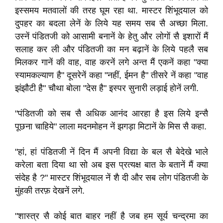
इस्‍समय मतवालों की तरह घूम रहा था. मास्‍टर शिंभूदयाल को
दुपहर का बदला लेनें के लिये यह समय सब सै अच्‍छा मिला.
उस्‍नें पंडितजी को आसामी बनानें के हेतु और लोगों सै इशारों मैं
सलाह कर ली और पंडितजी का मन बढ़ानें के लिये पहलै सब
मिलकर गानें की वाह, वाह करनें लगे अन्त मैं एकनें कहा "क्‍या
स्‍यामकल्‍याण है" दूसरेनें कहा "नहीं, ईमन है" तीसरे नें कहा "वाह
झंझौटी है" चौथा बोला "देस है" इस्‍पर सुनारी लड़ाई होनें लगी.
"पंडितजी को सब सै अधिक आनंद आरहा है इस लिये इन्‍सै
पूछना चाहिये" लाला मदनमोहन नें झगड़ा मिटानें के मिस सै कहा.
"हां, हां पंडितजी नें दिन मैं अपनी विद्या के बल सै बेदेखे भाले
करेला बता दिया था सो अब इस प्रत्‍यक्ष बात के बतानें मैं क्‍या
संदेह है ?" मास्‍टर शिंभूदयाल नें शै दी और सब लोग पंडितजी के
मुंहकी तरफ़ देखनें लगे.
"शास्‍त्र सै कोई बात बाहर नहीं है जब हम सूर्य चन्‍द्रमा का