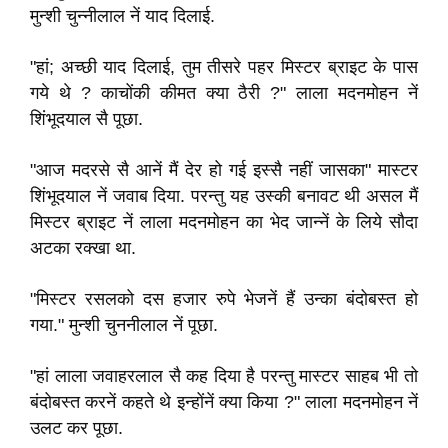
मुन्शी चुन्‍नीलाल नें याद दिलाई.
"हां; अच्‍छी याद दिलाई, तुम तीसरे पहर मिस्‍टर ब्राइट के पास
गये थे ? काचोंकी कीमत क्‍या ठैरी ?" लाला मदनमोहन नें
शिंभूदयाल सै पूछा.
"आज मदरसे सै आनें मैं देर हो गई इस्सै नहीं जासका" मास्‍टर
शिंभूदयाल नें जवाब दिया. परन्तु यह उस्‍की बनावट थी असल मैं
मिस्‍टर ब्राइट नें लाला मदनमोहन का भेद जान्‍नें के लिये सौदा
अटका रक्‍खा था.
"मिस्‍टर रसलको दस हजार रुपे भेजनें हैं उन्का बंदोबस्त हो
गया." मुन्शी चुननीलाल नें पूछा.
"हां लाला जवाहरलाल सै कह दिया है परन्तु मास्‍टर साहब भी तो
बंदोबस्‍त करनें कहते थे इन्होंनें क्‍या किया ?" लाला मदनमोहन नें
उलट कर पूछा.