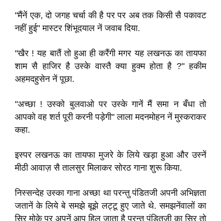
"मैंनें एक, दो जगह चर्चा की है पर पर अब तक किसी सै पकावट
नहीं हुई" मास्‍टर शिंभूदयाल नें जवाब दिया.
"खैर ! यह बातैं तो हुआ ही करैंगी मगर यह लखनऊ का तायफा
शाम सै हाजिर है उस्‍के वास्‍तै क्‍या हुक्‍म होता है ?" हकीम
अहमदहुसेन नें पूछा.
"अच्‍छा ! उस्‍को बुलवाओ पर उस्‍के गानें मैं समा न बँधा तो
आपको वह शर्त पूरी करनी पड़ेगी" लाला मदनमोहन नें मुस्कराकर
कहा.
इस्‍पर लखनऊ का तायफा मुजरे के लिये खड़ा हुआ और उस्‍नें
मीठी आवाज़ सै तालसुर मिलाकर सोरठ गाना शुरू किया.
निस्सन्देह उस्‍का गाना अच्‍छा था परन्तु पंडितजी अपनी अभिज्ञता
जतानें के लिये बे समझे बूझे लट्टू हुए जाते थे. समझनेंवालों का
सिर मोके पर अपनें आप हिल जाता है परन्तु पंडितजी का सिर तो