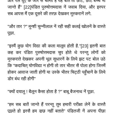
और रेल धुएँ के जोर सै चल्ती है यह बात तो छोटे, छोटे बच्‍चे भी
जान्‍ते हैं" [22]पंडित पुरुषोत्तमदास नें जवाब दिया, और इस्‍पर
सब आपस मैं एक दूसरे की तरफ़ देखकर मुस्‍करानें लगे.
"और तार ?" मुन्शी चुन्‍नीलाल नें रही सही कलई खोलनें के वास्‍ते
पूछा.
"इस्‍मैं कुछ योग विद्या की कला मालूम होती है."[23] इतनी बात
कह कर पंडित पुरुषोत्तमदास चुप होते थे परन्तु लोगों को
मुस्‍कराते देखकर अपनी भूल सुधारनें के लिये झट पट बोल उठे
कि "कदाचित् योगविद्या न होगी तो तार भीतर सै पोला होगा जिस्‍मैं
होकर आवाज जाती होगी या उस्‍के भीतर चिट्ठी पहुँचानें के लिये
डोर बंध रही होगी"
"क्‍यों दयालु ! बैलून कैसा होता है ?" बाबू बैजनाथ नें पूछा.
"हम सब बातें जान्‍ते हैं परन्तु तुम हमारी परीक्षा लेनें के वास्‍तै
पूछते हो इस्‍सै हम कुछ नहीं बताते" पंडितजी नें अपना पीछा