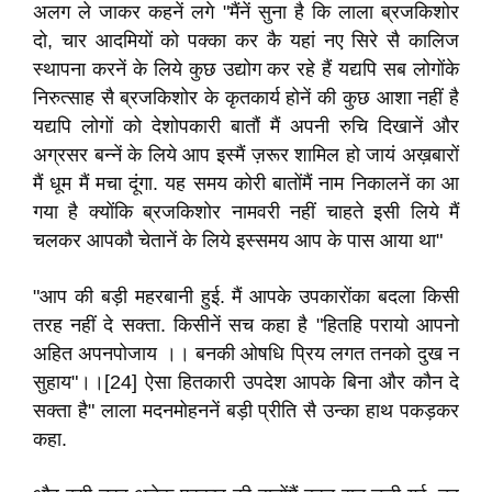
अलग ले जाकर कहनें लगे "मैंनें सुना है कि लाला ब्रजकिशोर
दो, चार आदमियों को पक्‍का कर कै यहां नए सिरे सै कालिज
स्‍थापना करनें के लिये कुछ उद्योग कर रहे हैं यद्यपि सब लोगोंके
निरुत्‍साह सै ब्रजकिशोर के कृतकार्य होनें की कुछ आशा नहीं है
यद्यपि लोगों को देशोपकारी बातौं मैं अपनी रुचि दिखानें और
अग्रसर बन्‍नें के लिये आप इस्‍मैं ज़रूर शामिल हो जायं अख़बारों
मैं धूम मैं मचा दूंगा. यह समय कोरी बातोंमैं नाम निकालनें का आ
गया है क्‍योंकि ब्रजकिशोर नामवरी नहीं चाहते इसी लिये मैं
चलकर आपकौ चेतानें के लिये इस्‍समय आप के पास आया था"
"आप‍ की बड़ी महरबानी हुई. मैं आपके उपकारोंका बदला किसी
तरह नहीं दे सक्‍ता. किसीनें सच कहा है "हितहि परायो आपनो
अहित अपनपोजाय ।। बनकी ओषधि प्रिय लगत तनको दुख न
सुहाय"।।[24] ऐसा हितकारी उपदेश आपके बिना और कौन दे
सक्‍ता है" लाला मदनमोहननें बड़ी प्रीति सै उन्‍का हाथ पकड़कर
कहा.