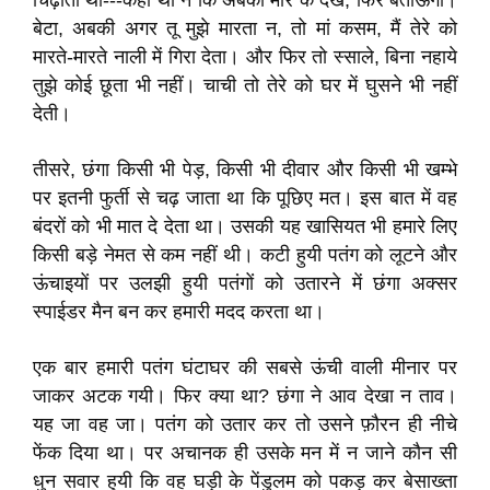
चिढ़ाता था---कहा था न कि अबकी मार के देख, फिर बताऊंगा।
बेटा, अबकी अगर तू मुझे मारता न, तो मां कसम, मैं तेरे को
मारते-मारते नाली में गिरा देता। और फिर तो स्साले, बिना नहाये
तुझे कोई छूता भी नहीं। चाची तो तेरे को घर में घुसने भी नहीं
देती।
तीसरे, छंगा किसी भी पेड़, किसी भी दीवार और किसी भी खम्भे
पर इतनी फुर्ती से चढ़ जाता था कि पूछिए मत। इस बात में वह
बंदरों को भी मात दे देता था। उसकी यह खासियत भी हमारे लिए
किसी बड़े नेमत से कम नहीं थी। कटी हुयी पतंग को लूटने और
ऊंचाइयों पर उलझी हुयी पतंगों को उतारने में छंगा अक्सर
स्पाईडर मैन बन कर हमारी मदद करता था।
एक बार हमारी पतंग घंटाघर की सबसे ऊंची वाली मीनार पर
जाकर अटक गयी। फिर क्या था? छंगा ने आव देखा न ताव।
यह जा वह जा। पतंग को उतार कर तो उसने फ़ौरन ही नीचे
फेंक दिया था। पर अचानक ही उसके मन में न जाने कौन सी
धुन सवार हुयी कि वह घड़ी के पेंडुलम को पकड़ कर बेसाख्ता