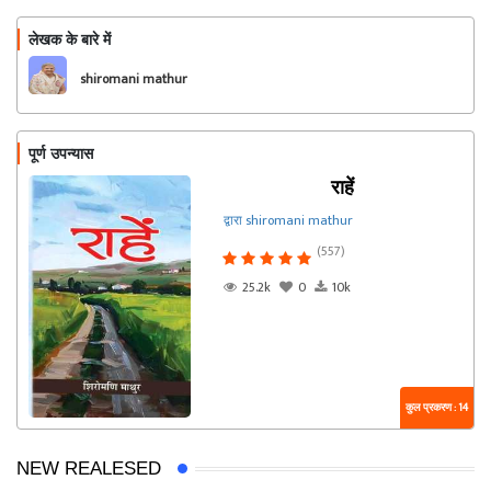
लेखक के बारे में
फॉलो
shiromani mathur
पूर्ण उपन्यास
राहें
द्वारा shiromani mathur
(557)
25.2k
0
10k
कुल प्रकरण : 14
NEW REALESED