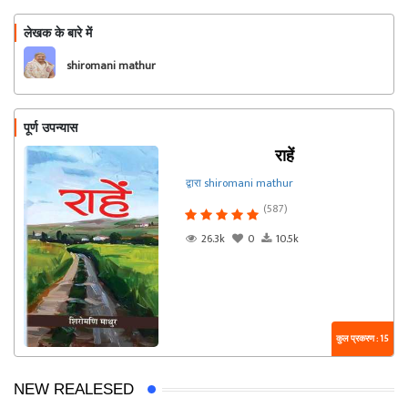
लेखक के बारे में
फॉलो
shiromani mathur
पूर्ण उपन्यास
राहें
द्वारा shiromani mathur
(587)
26.3k
0
10.5k
कुल प्रकरण : 15
NEW REALESED