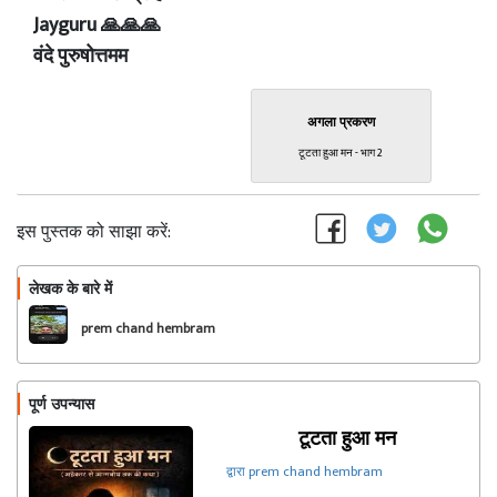
Jayguru 🙏🙏🙏
वंदे पुरुषोत्तमम
अगला प्रकरण
टूटता हुआ मन - भाग 2
इस पुस्तक को साझा करें:
लेखक के बारे में
फॉलो
prem chand hembram
पूर्ण उपन्यास
टूटता हुआ मन
द्वारा prem chand hembram