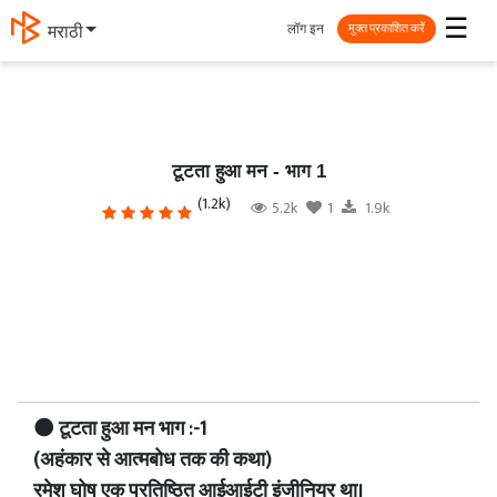
☰
लॉग इन
मराठी
मुक्त प्रकाशित करें
टूटता हुआ मन - भाग 1
(1.2k)
5.2k
1
1.9k
🌑 टूटता हुआ मन भाग :-1
(अहंकार से आत्मबोध तक की कथा)
रमेश घोष एक प्रतिष्ठित आईआईटी इंजीनियर था।