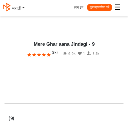
☰
लॉग इन
मराठी
मुक्त प्रकाशित करें
Mere Ghar aana Jindagi - 9
(3k)
6.9k
1
3.5k
(9)