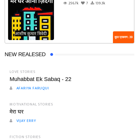
256.7k
7
139.3k
कुल प्रकरण : 39
NEW REALESED
LOVE STORIES
Muhabbat Ek Sabaq - 22
AFARIYA FARUQUI
MOTIVATIONAL STORIES
मेरा घर
VIJAY ERRY
FICTION STORIES