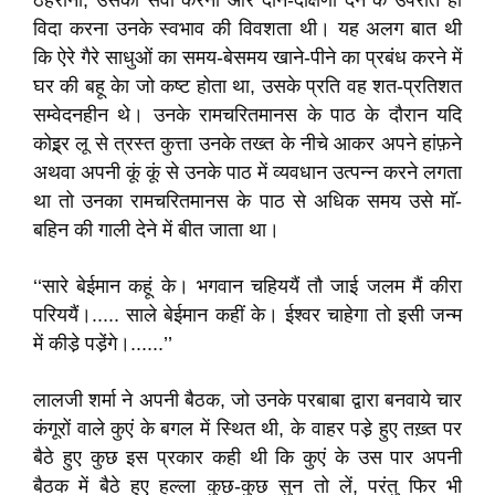
ठहराना, उसकी सेवा करना और दान-दक्षिणा देने के उपरांत ही
विदा करना उनके स्वभाव की विवशता थी। यह अलग बात थी
कि ऐरे गैरे साधुओं का समय-बेसमय खाने-पीने का प्रबंध करने में
घर की बहू केा जो कष्ट होता था, उसके प्रति वह शत-प्रतिशत
सम्वेदनहीन थे। उनके रामचरितमानस के पाठ के दौरान यदि
कोइ्र्र लू से त्रस्त कुत्ता उनके तख्त के नीचे आकर अपने हांफ़ने
अथवा अपनी कूं कूं से उनके पाठ में व्यवधान उत्पन्न करने लगता
था तो उनका रामचरितमानस के पाठ से अधिक समय उसे माॅ-
बहिन की गाली देने में बीत जाता था।
‘‘सारे बेईमान कहूं के। भगवान चहिययैं तौ जाई जलम मैं कीरा
परिययैं।..... साले बेईमान कहीं के। ईश्वर चाहेगा तो इसी जन्म
में कीडे़ पडे़ंगे।......’’
लालजी शर्मा ने अपनी बैठक, जो उनके परबाबा द्वारा बनवाये चार
कंगूरों वाले कुएं के बगल में स्थित थी, के वाहर पडे़ हुए तख़्त पर
बैठे हुए कुछ इस प्रकार कही थी कि कुएं के उस पार अपनी
बैठक में बैठे हुए हल्ला कुछ-कुछ सुन तो लें, परंतु फिर भी