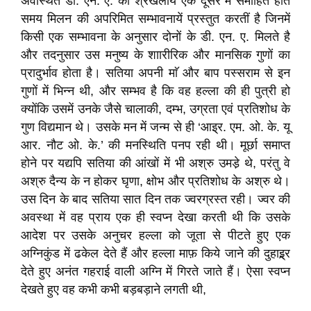
अवस्थित डी. एन. ए. की श्रंखलायें एक दूसरे में समाहित होते
समय मिलन की अपरिमित सम्भावनायें प्रस्तुत करतीं है जिनमें
किसी एक सम्भावना के अनुसार दोनों के डी. एन. ए. मिलते है
और तदनुसार उस मनुष्य के शाारीरिक और मानसिक गुणों का
प्रादुर्भाव होता है। सतिया अपनी माॅ और बाप पस्सराम से इन
गुणों में भिन्न थी, और सम्भव है कि वह हल्ला की ही पुत्री हो
क्योंकि उसमें उनके जैसे चालाकी, दम्भ, उग्रता एवं प्रतिशोध के
गुण विद्यमान थे। उसके मन में जन्म से ही ‘आइ्र. एम. ओ. के. यू
आर. नौट ओ. के.’ की मनस्थिति पनप रही थी। मूर्छा समाप्त
होने पर यद्यपि सतिया की आंखों में भी अश्रु उमडे़ थे, परंतु वे
अश्रु दैन्य के न होकर घृणा, क्षोभ और प्रतिशोध के अश्रु थे।
उस दिन के बाद सतिया सात दिन तक ज्वरग्रस्त रही। ज्वर की
अवस्था में वह प्राय एक ही स्वप्न देखा करती थी कि उसके
आदेश पर उसके अनुचर हल्ला को जूता से पीटते हुए एक
अग्निकुंड में ढकेल देते हैं और हल्ला माफ़ किये जाने की दुहाइ्र्र
देते हुए अनंत गहराई वाली अग्नि में गिरते जाते हैं। ऐसा स्वप्न
देखते हुए वह कभी कभी बड़बड़ाने लगती थी,