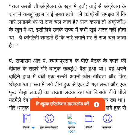
‘‘राज करबो तौ अंग्रेजन के खून मे हतौ; ताई सै अंग्रेजन के
राज मै कबहूं सूरज नाईं डूबत हतो। जे कांग्रेसी समझत हैं कि
नारे लगायबे भर सै राज चल जात है? राज करना तो अंग्रेजों़
के खून में था; इसीलिये उनके राज्य में कभी सूर्य अस्त नहीं होता
था। ये कांग्रेसी समझते हैं कि नारे लगाने भर से राज चल जाता
है।’’
पं. राजाराम और पं. श्यामाप्रसाद के पीछे बैठक के कमरे की
दीवाल के सहारे गोरे धानुक उकडूं़ बैठा हुआ था। वह अपने
दाहिने हाथ में बंधी एक रस्सी अपनी ओर खींचता और फिर
छोड़ता था। छत में लगे तीन हुक से एक दो गज़ लम्बा और एक
फुट चैाड़ा लकडी़ का तख्ता लटक रहा था जिसके नीचे पीले
मटमैले रंग का डेढ़ फुट चैडा़ कई पर्त का कपड़ा लटक रहा था।
निःशुल्क एप्लिकेशन डाउनलोड करें
गोरे धानुक के हाथ में बंधी रस्सी लकडी़ के तख़्ते में लगे हुक से
फंसी थी और रस्सी खींचने और उसमें ढील देने के साथ यह पंखा
हिलता था और हवा की उमस को कम कर रहा था। गोरे धानुक
किताबें
मुक्त प्रकाशित करें
सुविचार
वीडियो
प्रोफाइल
उन दोनों की बातें रामायण की इस चैपाई वाले भाव से सुन रहा