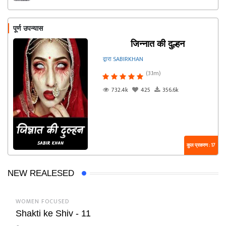
पूर्ण उपन्यास
जिन्नात की दुल्हन
द्वारा SABIRKHAN
(3.1m)
732.4k
425
356.6k
कुल प्रकरण : 17
NEW REALESED
WOMEN FOCUSED
Shakti ke Shiv - 11