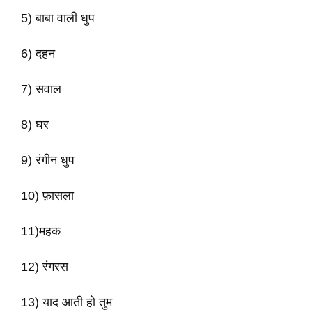
5) बाबा वाली धुप
6) दहन
7) सवाल
8) घर
9) रंगीन धुप
10) फ़ासला
11)महक
12) रंगरस
13) याद आती हो तुम