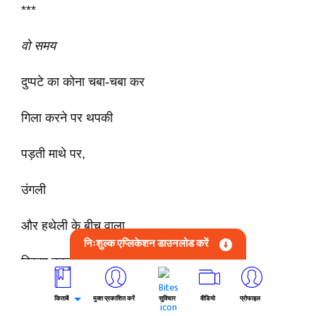
***
वो समय
दुप्पटे का कोना चबा-चबा कर
गिला करने पर थपकी
पड़ती माथे पर,
उंगली
और हथेली के बीच वाला
निःशुल्क एप्लिकेशन डाउनलोड करें
हिस्सा टकराता।
बचपना और प्रेम,
किताबें
मुक्त प्रकाशित करें
सुविचार
वीडियो
प्रोफाइल