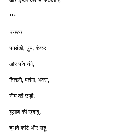
और ईश्वर कर भी सकता है
***
बचपन
पगडंडी, धुप, कंकर,
और पाँव नंगे,
तितली, पतंगा, भंवरा,
नीम की छड़ी,
गुलाब की खुशबु,
चुभते कांटे और लहू,