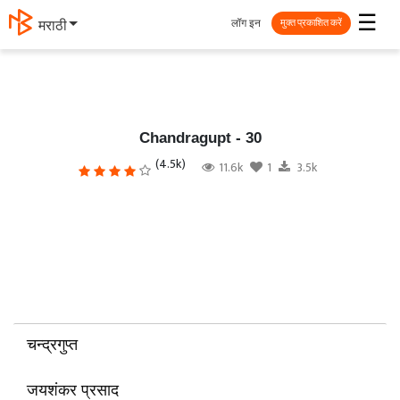
☰
लॉग इन
मराठी
मुक्त प्रकाशित करें
Chandragupt - 30
(4.5k)
11.6k
1
3.5k
चन्द्रगुप्त
जयशंकर प्रसाद