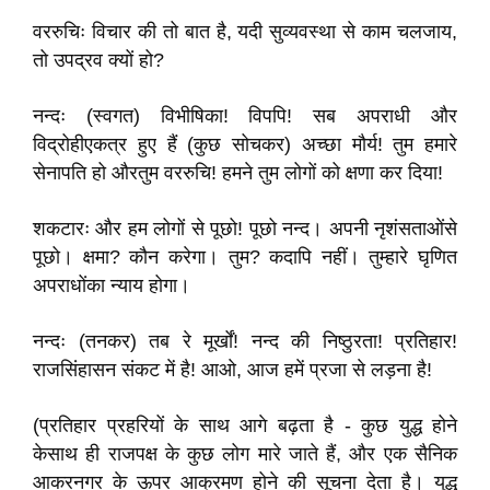
वररुचिः विचार की तो बात है, यदी सुव्यवस्था से काम चलजाय,
तो उपद्रव क्यों हो?
नन्दः (स्वगत) विभीषिका! विपपि! सब अपराधी और
विद्रोहीएकत्र हुए हैं (कुछ सोचकर) अच्छा मौर्य! तुम हमारे
सेनापति हो औरतुम वररुचि! हमने तुम लोगों को क्षणा कर दिया!
शकटारः और हम लोगों से पूछो! पूछो नन्द। अपनी नृशंसताओंसे
पूछो। क्षमा? कौन करेगा। तुम? कदापि नहीं। तुम्हारे घृणित
अपराधोंका न्याय होगा।
नन्दः (तनकर) तब रे मूर्खों! नन्द की निष्ठुरता! प्रतिहार!
राजसिंहासन संकट में है! आओ, आज हमें प्रजा से लड़ना है!
(प्रतिहार प्रहरियों के साथ आगे बढ़ता है - कुछ युद्ध होने
केसाथ ही राजपक्ष के कुछ लोग मारे जाते हैं, और एक सैनिक
आकरनगर के ऊपर आक्रमण होने की सूचना देता है। युद्ध