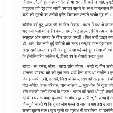
किताब लौटते हुए कहा - "दिन हो या रात, जी चाहे न चाहे, ड्यूट
बाबूलाल की दूर तक जाती पगचाप सुनने के साथ कमलनाथ निढ
घडी की सुइयों पर उनींदी दृष्टि फिराकर उन्होंने पलके मूँद ली ।
चौबीस वर्ष हुए, आज जी के दिन विवाह - बंधन में बंधे थे कम
भटकना पड़ा था उन्हें । कमलनाथ, गेस्ट हाउस, रनिंग रूम या मे
ससुराल और मायके के बीच शटल करती । फिर उन्हें टाइप वन क़
थी, आगे-पीछे लगी हुई बोगियों की तरह । पन्द्रवे साल प्रमो
तरह रहने लायक । इसी में राहुल-रेखा पढ़े-बढे हुए । रेखा दो वर
के इंजीनियरिंग कॉलेज में, तीसरे वर्ष के तैयारी करता हुआ ।
छोटा - सा बसेरा, सीधा - सादा शांत जीवन - उन्ही के बीच रहत
अन्तरंग सम्बन्ध को को एक नया अर्थ देना चाह था उन्होंने 
विवाह - वर्षगांठ है, उनकी, जिसे आनंद-उत्सव की तरह मनाने की 
गीत-संगीत, हास-परिहास, चाय-नाश्ता ..... सुख-चैन के कुछ 
और उसकी पत्नी रंजना के ग़ज़ल - गायन की चर्चा थी पूरी कॉलो
दी थी । घर के बाहर फुलवारी के बीच खूब-सारी खुली जगह है अच
किन्तु वे चाहते थे कि दूसरे लोग पहले से जान न पाए इस उत्
रहस्य खुलने तक । कुछ फूलो का प्रबंध भी कर लिया था उन्होंन