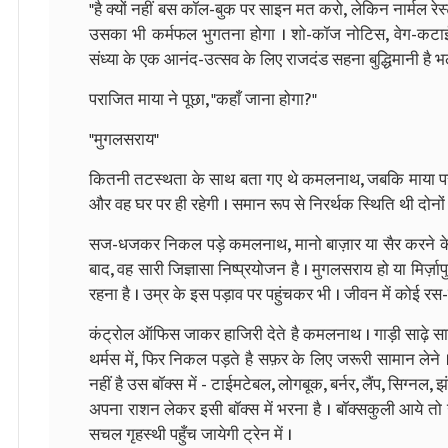
"है क्यों नहीं बस कॉल-बुक पर साइन मत करो, लेकिन नार्मल रेस्
उसका भी कर्मफल भुगतना होगा । शो-कॉज नोटिस, वेग-कटाई
संध्या के एक आनंद-उत्सव के लिए राजदंड सहना बुद्धिमानी है 
पराजित माया ने पूछा, "कहाँ जाना होगा?"
"मुगलसराय"
कितनी तटस्थता के साथ बता गए थे कमलनाथ, जबकि माया पर क्या
और वह घर पर ही रहेगी । समान रूप से निरर्थक स्थिति थी दोनों
सज-धजकर निकल पड़े कमलनाथ, मानो बाज़ार या सैर करने के लि
बाद, वह सारी जिज्ञासा निष्प्रयोजन है । मुगलसराय हो या मिर्ज़ाप
रहना है । उम्र के इस पड़ाव पर पहुंचकर भी । जीवन में कोई रस-रोम
कंट्रोल ऑफिस जाकर हाजिरी देते है कमलनाथ । गाड़ी साढ़े सात
थर्मस में, फिर निकल पड़ते है सफ़र के लिए जरूरी सामान लेने 
नहीं है उस बॉक्स में - टाईमटेबल, लोगबूक, बर्नर, लैंप, सिग्नल, झ
अपना राशन लेकर इसी बॉक्स में भरना है । बॉक्सकुली आये तो उ
सचल गृहस्थी पहुँच जायेगी ट्रेन में ।