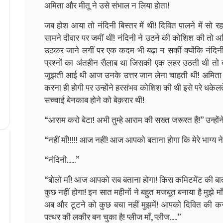
अमिता और मीतू ने उसे संभाल न लिया होता!
जब होश आया तो नंदिनी बिस्तर में थी! दिवित पालने में सो 
सामने दीवार पर जमीं थीं! नंदिनी ने उठने की कोशिश की तो 
उठकर जाने लगीं पर एक कदम भी बढ़ा न सकीं क्योंकि नंदिनी 
प्रश्नों का अंतहीन सैलाब था जिसकी एक लहर उठती थी तो दू
जूझती आई थी आज उनके उत्तर जान लेना चाहती थी! अमिता जा
करना ही होगी पर उन्होंने हरसंभव कोशिश की थी इसे परे धक
सच्चाई बेनकाब होने को बेक़रार थी!
“आराम करो बेटा! अभी तुम्हे आराम की सख्त जरूरत हैं!” उन्ह
“नहीं माँ!!!!! आज नहीं! आज आपको बताना होगा कि मेरे भाग्य न
“नंदिनी......”
“बोलो माँ! आज आपको सब बताना होगा! किस कमिटमेंट की बात 
कुछ नहीं होगा! इन सात महीनों ने बहुत मजबूत बनाया है मुझे माँ!
अब और टूटने को कुछ बचा नहीं मुझमें! आपको दिवित की कसम
पत्थर की लकीर बन चुका है! प्लीज माँ, प्लीज.....”