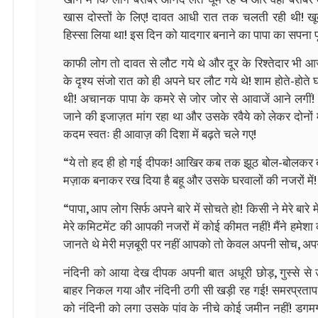
खास दोस्तों के लिए! दावत आधी रात तक चलती रही थी! खूब न
हिस्सा लिया था! इस दिन को यादगार बनाने का पापा का सपना पू
काफी लोग तो दावत से लौट गये थे और दूर के रिश्तेदार भी आ
के दृश्य संजो रात को ही अपने घर लौट गये थे! शाम होते-होते घ
थी! अचानक पापा के कमरे से जोर जोर से आवाजें आने लगीं!
जाने की इजाज़त मांग रहा था और उसके रवैये को लेकर दोनों म
कदम स्वतः ही आवाज़ की दिशा में बढ़ते चले गए!
“ये तो हद ही हो गई दीपक! आखिर कब तक झूठ बोल-बोलकर बहू क
मज़ाक बनाकर रख दिया है बहू और उसके घरवालों की नजरों में! त
“पापा, आप लोग सिर्फ अपने बारे में सोचते हो! किसी ने मेरे बारे मे
मेरे कमिटमेंट की आपकी नजरों में कोई कीमत नहीं! मैंने हमेश
जानते थे मेरी मज़बूरी पर नहीं आपको तो केवल अपनी सोच, अपन
नंदिनी को आया देख दीपक अपनी बात अधूरी छोड़, गुस्से से उ
बाहर निकल गया और नंदिनी ठगी सी खड़ी रह गई! समरप्रताप उस
को नंदिनी को लगा उसके पांव के नीचे कोई जमीन नहीं! डगमग