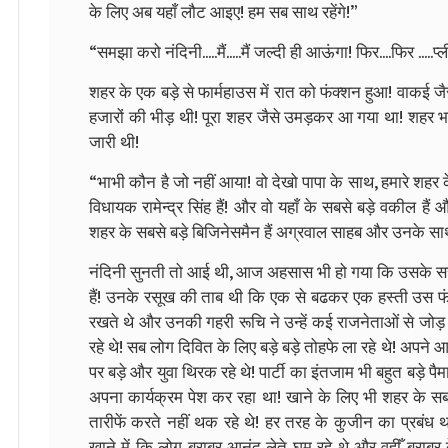
के लिए अब यहाँ लौट आइए! हम सब साथ रहेंगे!”
“समझा करो नंदिनी.....मैं.....मैं जल्दी ही आऊंगा! फिर....फिर .....
शहर के एक बड़े से फार्महाउस में रात को फंक्शन हुआ! वाकई ज
हजारों की भीड़ थी! पूरा शहर जैसे उमड़कर आ गया था! शहर भर क
जारी थी!
“भाभी कौन है जो नहीं आया! वो देखो पापा के साथ, हमारे शहर के
विधायक रामेन्द्र सिंह हैं! और वो यहाँ के सबसे बड़े वकील है
शहर के सबसे बड़े बिजिनेसमैन हैं अग्रवाल साहब और उनके साथ
नंदिनी सुनती तो आई थी, आज अहसास भी हो गया कि उसके सस
हैं! उनके रसूख की ताब थी कि एक से बढकर एक हस्ती उस फंक
रखते थे और उनकी गहरी रूचि ने उन्हें कई राजनेताओं से जोड़
रहे थे! सब लोग दिवित के लिए बड़े बड़े तोहफे ला रहे थे! अपने आ
पर बड़े और युवा थिरक रहे थे! पार्टी का इंतजाम भी बहुत बड़े पै
अपना कार्यक्रम पेश कर रहा था! खाने के लिए भी शहर के सब
तारीफें करते नहीं थक रहे थे! हर तरह के कुजीन का प्रबं
खाने में कि लोग बराबर आनंद लेते घूम रहे थे और वहीँ बराबर 