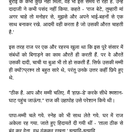
बुराई के कभी कुछ नहीं मिला, वह भी इस समय रो रही हैं. उन्हें
दादाजी ने कभी पसंद नहीं किया. कहते - 'राज बेटे, तुम्हारी मां
अगर चाहे तो मनोहर से, मुझसे और अपने भाई-बहनों से एक
साथ बनाकर रखे. आदमी वही करता है जो उसकी औरत चाहती
है.'
इस तरह राज पर एक और रहस्य खुला था कि इस पूरे संसार में
संबंधों को बिगाड़ने का काम औरतें ही करती हैं. पर वे औरतें
उसकी दादी, चाची या बुआ भी तो हो सकती हैं. सिर्फ उसकी मम्मी
ही क्यों?प्रश्न तो बहुत सारे थे, परंतु उनके उत्तर कहीं छिपे हुए
थे.
''ठीक है. आप और मम्मी चलिए. मैं 'हाफ़-डे' करके सीधे श्मशान-
घाट पहुंच जाऊंगा.'' राज की उहापोह उसे परेशान किये थी।
पापा-मम्मी चले गये. स्नेह को भी साथ लेते गये. घर में राज
अकेला रह गया. जाते हुए हिदायतें दी गयी थीं - 'ताला ठीक से
बंद कर देना, दूध ढंककर रखना,' इत्यादि-इत्यादि.