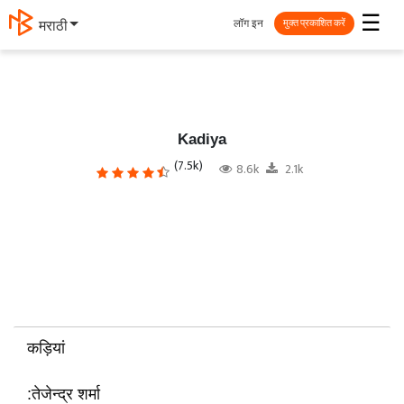
☰
लॉग इन
தமிழ்
मुक्त प्रकाशित करें
Kadiya
(7.5k)
8.6k
2.1k
कड़ियां
:तेजेन्द्र शर्मा