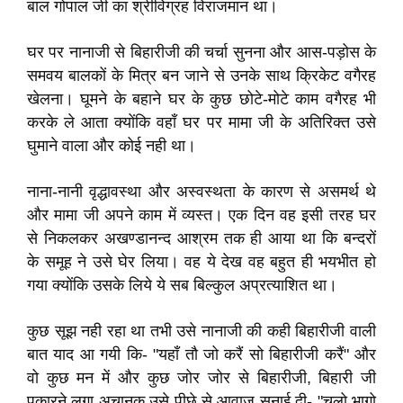
बाल गोपाल जी का श्रीविग्रह विराजमान था।
घर पर नानाजी से बिहारीजी की चर्चा सुनना और आस-पड़ोस के
समवय बालकों के मित्र बन जाने से उनके साथ क्रिकेट वगैरह
खेलना। घूमने के बहाने घर के कुछ छोटे-मोटे काम वगैरह भी
करके ले आता क्योंकि वहाँ घर पर मामा जी के अतिरिक्त उसे
घुमाने वाला और कोई नही था।
नाना-नानी वृद्धावस्था और अस्वस्थता के कारण से असमर्थ थे
और मामा जी अपने काम में व्यस्त। एक दिन वह इसी तरह घर
से निकलकर अखण्डानन्द आश्रम तक ही आया था कि बन्दरों
के समूह ने उसे घेर लिया। वह ये देख वह बहुत ही भयभीत हो
गया क्योंकि उसके लिये ये सब बिल्कुल अप्रत्याशित था।
कुछ सूझ नही रहा था तभी उसे नानाजी की कही बिहारीजी वाली
बात याद आ गयी कि- "यहाँ तौ जो करैं सो बिहारीजी करैं" और
वो कुछ मन में और कुछ जोर जोर से बिहारीजी, बिहारी जी
पुकारने लगा अचानक उसे पीछे से आवाज सुनाई दी- "चलो भागो