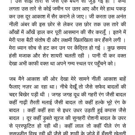
। उस सांझ तारा से जैसे एक बंधन सी जुड़ गई हो । कभी
लगता उस तारे से कोई जमीन पर उतर आए और मेरे हाथ पकड़
कर उस दूर आकाश में सैर कराने ले जाए। जी करता उस अनंत
नीली अंबर की इस छोर से लेकर उस छोर तक उस तारे की
आँखों में आँखें ड़ाल कर पूरी आसमान की सैर करलूँ । इतने में
मेरी पास बैठी संतोष दी और लक्षमी खिलखिला कर हँसने लगी ।
मेरा ध्यान सोच से हट कर उन पर केंद्रित हो गई । कुछ समय
हंसी मजाक और शेर शायरी चलती रही । पानी पी कर वक्त
देखा अभी काफी वक्त था अपने गम्य स्थल पर पहूँचने को।
जब मैने आकाश की ओर देखा मेरे सामने नीली आकाश बाहें
फैलाए नज़र आ रहा था। नीचे देखूँ तो जैसे सफेद बादलों की
चद्दर बिखेर पड़ी थी । जगह जगह दूध की गहरी रंग जैसी बादल
कहीं गाढ़ी तैरती मलाई जैसी बादल तो कहीं हल्के भूरे रंग के
बादल । कहीं कहीं हवा से इधर उधर उड़ती हुई कपास जैसे
बादल । दूर कहीं ड़ुबते सूरज की सुनहरी रोशनी बादल के उपर
से प्रस्फूटित हो रही थी। कहीं लाल तो कहीं पीले रंग से
सुसज्जीत दिख रही थी जैसे की शादी के जोड़े में हँसती खेलती