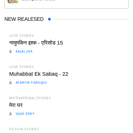
NEW REALESED
LOVE STORIES
नामुमकिन इश्क - एपिसोड 15
KAJAL JHA
LOVE STORIES
Muhabbat Ek Sabaq - 22
AFARIYA FARUQUI
MOTIVATIONAL STORIES
मेरा घर
VIJAY ERRY
FICTION STORIES