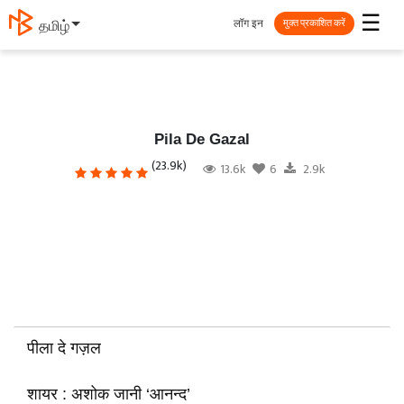
☰
लॉग इन
தமிழ்
मुक्त प्रकाशित करें
Pila De Gazal
(23.9k)
13.6k
6
2.9k
पीला दे गज़ल
शायर : अशोक जानी ‘आनन्द’