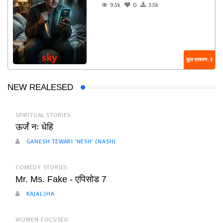
9.5k
0
3.5k
कुल प्रकरण : 3
NEW REALESED
SPIRITUAL STORIES
ऊर्जं नः धेहि
GANESH TEWARI 'NESH' (NASH)
COMEDY STORIES
Mr. Ms. Fake - एपिसोड 7
KAJAL JHA
WOMEN FOCUSED