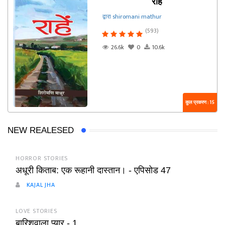
राहें
द्वारा shiromani mathur
(593)
26.6k
0
10.6k
कुल प्रकरण : 15
NEW REALESED
HORROR STORIES
अधूरी किताब: एक रूहानी दास्तान। - एपिसोड 47
KAJAL JHA
LOVE STORIES
बारिशवाला प्यार - 1