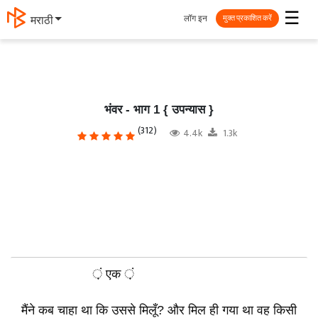
☰
लॉग इन
मराठी
मुक्त प्रकाशित करें
भंवर - भाग 1 { उपन्यास }
(312)
4.4k
1.3k
़ं एक ़ं
मैंने कब चाहा था कि उससे मिलूँ? और मिल ही गया था वह किसी