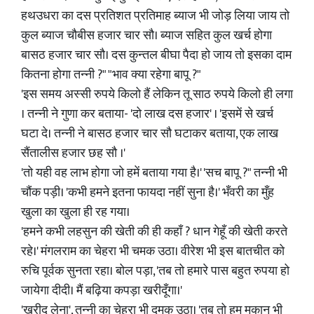
हथउधरा का दस प्रतिशत प्रतिमाह ब्याज भी जोड़ लिया जाय तो
कुल ब्याज चौबीस हजार चार सौ। ब्याज सहित कुल खर्च होगा
बासठ हजार चार सौ। दस कुन्तल बीघा पैदा हो जाय तो इसका दाम
कितना होगा तन्नी ?" "भाव क्या रहेगा बापू ?"
'इस समय अस्सी रुपये किलो हैं लेकिन तू साठ रुपये किलो ही लगा
। तन्नी ने गुणा कर बताया- 'दो लाख दस हजार' । 'इसमें से खर्च
घटा दे। तन्नी ने बासठ हजार चार सौ घटाकर बताया, एक लाख
सैंतालीस हजार छह सौ ।'
'तो यही वह लाभ होगा जो हमें बताया गया है।' 'सच बापू ?" तन्नी भी
चौंक पड़ी। 'कभी हमने इतना फायदा नहीं सुना है।' भँवरी का मुँह
खुला का खुला ही रह गया।
'हमने कभी लहसुन की खेती की ही कहाँ ? धान गेहूँ की खेती करते
रहे।' मंगलराम का चेहरा भी चमक उठा। वीरेश भी इस बातचीत को
रुचि पूर्वक सुनता रहा। बोल पड़ा, 'तब तो हमारे पास बहुत रुपया हो
जायेगा दीदी। मैं बढ़िया कपड़ा खरीदूँगा।'
'खरीद लेना', तन्नी का चेहरा भी दमक उठा। 'तब तो हम मकान भी