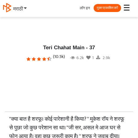
☰
लॉग इन
मराठी
मुक्त प्रकाशित करें
Teri Chahat Main - 37
(10.5k)
6.2k
1
2.9k
"क्या बात है शरफू। कोई पारेशानी है किया? " मुकेश रॉय ने शरफू
से पुछा जो कुछ परेशान सा था। "जी सर, असल मे आज घर से
फोन आया है। वहा कुछ ज़रूरी काम है। " शरफू ने जवाब दीया।