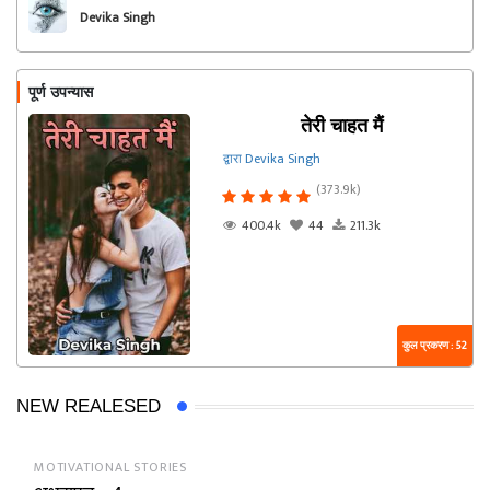
Devika Singh
पूर्ण उपन्यास
तेरी चाहत मैं
द्वारा Devika Singh
(373.9k)
400.4k
44
211.3k
कुल प्रकरण : 52
NEW REALESED
MOTIVATIONAL STORIES