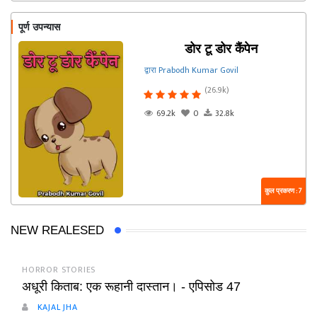
पूर्ण उपन्यास
डोर टू डोर कैंपेन
द्वारा Prabodh Kumar Govil
(26.9k)
69.2k
0
32.8k
कुल प्रकरण : 7
NEW REALESED
HORROR STORIES
अधूरी किताब: एक रूहानी दास्तान। - एपिसोड 47
KAJAL JHA