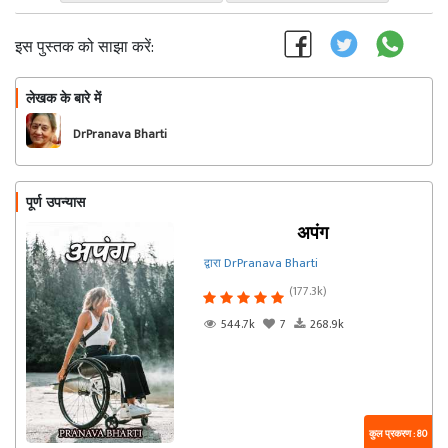
इस पुस्तक को साझा करें:
लेखक के बारे में
फॉलो
DrPranava Bharti
पूर्ण उपन्यास
अपंग
द्वारा DrPranava Bharti
(177.3k)
544.7k
7
268.9k
कुल प्रकरण : 80