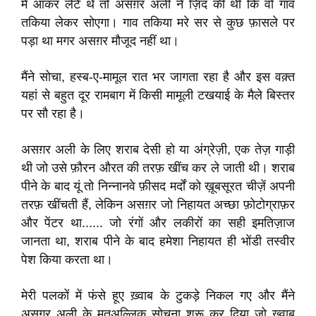
में आकर लेटे थे तो असग़र अली ने ज़िद की थी कि वो गाव
तकिया लेकर सोएगा। गाव तकिया मरे सर से कुछ फ़ासले पर
पड़ा था मगर असग़र मौजूद नहीं था।
मैंने सोचा, हस्ब-ए-मामूल रात भर जागता रहा है और इस वक़्त
यहां से बहुत दूर रामबाग में किसी मामूली टखयाई के मैले बिस्तर
पर सौ रहा है।
असग़र अली के लिए शराब देसी हो या अंग्रेज़ी, एक तेज़ गाड़ी
थी जो उसे फ़ौरन औरत की तरफ़ खींच कर ले जाती थी। शराब
पीने के बाद यूं तो निन्नानवे फ़ीसद मर्दों को ख़ूबसूरत चीज़ें अपनी
तरफ़ खींचती हैं, लेकिन असग़र जो निहायत अच्छा फ़ोटोग्राफ़र
और पेंटर था...... जो रंगों और लकीरों का सही इमतिज़ाज
जानता था, शराब पीने के बाद हमेशा निहायत ही भोंडी तस्वीर
पेश किया करता था।
मेरी पलकों में फंसे हूए ख़्वाब के टुकड़े निकल गए और मैंने
असग़र अली के मुतअल्लिक़ सोचना शुरू कर दिया जो ख़्वाब