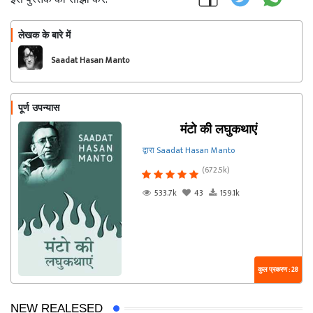
लेखक के बारे में
फॉलो
Saadat Hasan Manto
पूर्ण उपन्यास
मंटो की लघुकथाएं
द्वारा Saadat Hasan Manto
(672.5k)
533.7k
43
159.1k
कुल प्रकरण : 28
NEW REALESED