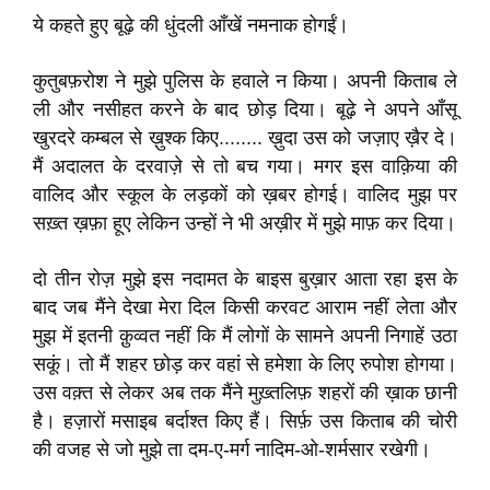
ये कहते हुए बूढ़े की धुंदली आँखें नमनाक होगईं।
कुतुबफ़रोश ने मुझे पुलिस के हवाले न किया। अपनी किताब ले
ली और नसीहत करने के बाद छोड़ दिया। बूढ़े ने अपने आँसू
खुरदरे कम्बल से ख़ुश्क किए........ ख़ुदा उस को जज़ाए ख़ैर दे।
मैं अदालत के दरवाज़े से तो बच गया। मगर इस वाक़िया की
वालिद और स्कूल के लड़कों को ख़बर होगई। वालिद मुझ पर
सख़्त ख़फ़ा हूए लेकिन उन्हों ने भी अख़ीर में मुझे माफ़ कर दिया।
दो तीन रोज़ मुझे इस नदामत के बाइस बुख़ार आता रहा इस के
बाद जब मैंने देखा मेरा दिल किसी करवट आराम नहीं लेता और
मुझ में इतनी क़ुव्वत नहीं कि मैं लोगों के सामने अपनी निगाहें उठा
सकूं। तो मैं शहर छोड़ कर वहां से हमेशा के लिए रुपोश होगया।
उस वक़्त से लेकर अब तक मैंने मुख़्तलिफ़ शहरों की ख़ाक छानी
है। हज़ारों मसाइब बर्दाश्त किए हैं। सिर्फ़ उस किताब की चोरी
की वजह से जो मुझे ता दम-ए-मर्ग नादिम-ओ-शर्मसार रखेगी।