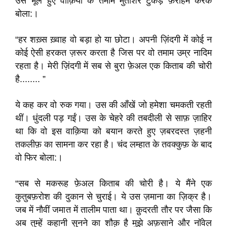
उस भूले हुए वाक़िया के तमाम मुंतशिर टुकड़े फ़राहम करके
बोला:।
“हर शख़्स ख़्वाह वो बड़ा हो या छोटा। अपनी ज़िंदगी में कोई न
कोई ऐसी हरकत ज़रूर करता है जिस पर वो तमाम उम्र नादिम
रहता है। मेरी ज़िंदगी में सब से बुरा फ़ेअल एक किताब की चोरी
है........ ”
ये कह कर वो रुक गया। उस की आँखें जो हमेशा चमकती रहती
थीं। धुंदली पड़ गईं। उस के चेहरे की तबदीली से साफ़ ज़ाहिर
था कि वो इस वाक़िया को बयान करते हुए ज़बरदस्त ज़हनी
तकलीफ़ का सामना कर रहा है। चंद लम्हात के तवक्कुफ़ के बाद
वो फिर बोला:।
“सब से मकरूह फ़ेअल किताब की चोरी है। ये मैंने एक
कुतुबफ़रोश की दुकान से चुराई। ये उस ज़माना का ज़िक्र है।
जब में नौवीं जमात में तालीम पाता था। क़ुदरती तौर पर जैसा कि
अब तुम्हें कहानी सुनने का शौक़ है मुझे अफ़साने और नॉवेल