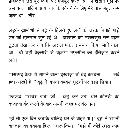
फ़वक़तन उसे बुरे कामों पर मजबूर करता है। ये शैतान मुझ पर
उस वक़्त ग़ालिब आया जबकि सोचने के लिए मेरे पास बहुत कम
वक़्त था....ख़ैर
लड़के ख़ामोशी से बूढ़े के हिलते हुए लबों की तरफ़ निगाहें गाड़े
उन की दास्तान सुन रहे थे। दास्तान का तसलसुल उस वक़्त
टूटता देख कर जब कि असल मक़सद बयान किया जाने वाला
था। वो बड़ी बेक़रारी से बक़ाया तफ़सील का इंतिज़ार करने
लगे।
“मसऊद बेटा! ये सामने वाला दरवाज़ा तो बंद करदेना........ सर्द
हवा आरही है।” बूढ़े ने अपना कम्बल घुटनों पर डाल लिया।
मसऊद, “अच्छा बाबा जी।” कह कर उठा और कोठड़ी का
दरवाज़ा बंद करने के बाद अपनी जगह पर बैठ गया।
“हाँ तो एक दिन जबकि वालिद घर से बाहर थे।” बूढ़े ने अपनी
दास्तान का बक़ाया हिस्सा शुरू किया। “मुझे भी कोई ख़ास काम