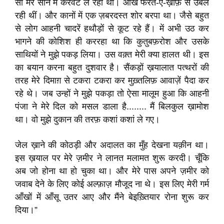
सा मेरे सीने में करवटें ले रहा था। आँखें फरत-ए-ख़ौफ़ से उबल
रही थीं। और कानों में एक ज़बरदस्त शोर बरपा था। जैसे बहुत
से लोग आहनी चादरें हथौड़ों से कूट रहे हैं। में अभी उठ कर
भागने की कोशिश ही कररहा था कि कुतुबफ़रोश और उसके
साथियों ने मुझे पकड़ लिया। उस वक़्त मेरी क्या हालत थी। इस
का बयान करना बहुत दुशवार है। सैंकड़ों ख़यालात पत्थरों की
तरह मेरे दिमाग़ से टकरा टकरा कर मुख़्तलिफ़ आवाज़ें पैदा कर
रहे थे। जब उन्हों ने मुझे पकड़ा तो ऐसा मालूम हुआ कि आहनी
पंजा ने मेरे दिल को मसल डाला है........ मैं बिलकुल ख़ामोश
था। वो मुझे दुकान की तरफ़ कशां कशां ले गए।
जेल ख़ाने की कोठड़ी और अदालत का मुँह देखना यक़ीन था।
इस ख़याल पर मेरे ज़मीर ने लानत मलामत शुरू करदी। चूँकि
अब जो होना था हो चुका था। और मेरे पास अपने ज़मीर को
जवाब देने के लिए कोई अल्फ़ाज़ मौजूद ना थे। इस लिए मेरी गर्म
आँखों में आँसू उतर आए और मैंने बेइख़्तियार रोना शुरू कर
दिया।”