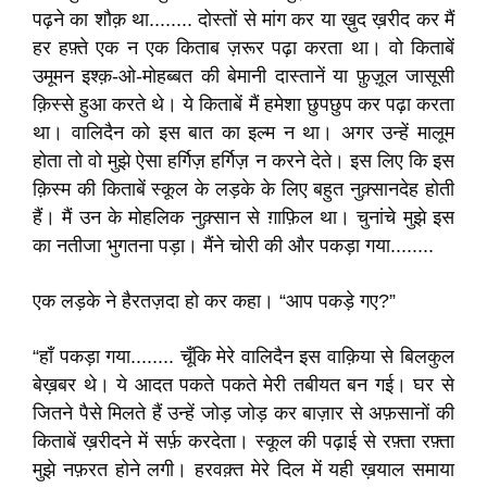
पढ़ने का शौक़ था........ दोस्तों से मांग कर या ख़ुद ख़रीद कर मैं
हर हफ़्ते एक न एक किताब ज़रूर पढ़ा करता था। वो किताबें
उमूमन इश्क़-ओ-मोहब्बत की बेमानी दास्तानें या फ़ुज़ूल जासूसी
क़िस्से हुआ करते थे। ये किताबें मैं हमेशा छुपछुप कर पढ़ा करता
था। वालिदैन को इस बात का इल्म न था। अगर उन्हें मालूम
होता तो वो मुझे ऐसा हर्गिज़ हर्गिज़ न करने देते। इस लिए कि इस
क़िस्म की किताबें स्कूल के लड़के के लिए बहुत नुक़्सानदेह होती
हैं। मैं उन के मोहलिक नुक़्सान से ग़ाफ़िल था। चुनांचे मुझे इस
का नतीजा भुगतना पड़ा। मैंने चोरी की और पकड़ा गया........
एक लड़के ने हैरतज़दा हो कर कहा। “आप पकड़े गए?”
“हाँ पकड़ा गया........ चूँकि मेरे वालिदैन इस वाक़िया से बिलकुल
बेख़बर थे। ये आदत पकते पकते मेरी तबीयत बन गई। घर से
जितने पैसे मिलते हैं उन्हें जोड़ जोड़ कर बाज़ार से अफ़सानों की
किताबें ख़रीदने में सर्फ़ करदेता। स्कूल की पढ़ाई से रफ़्ता रफ़्ता
मुझे नफ़रत होने लगी। हरवक़्त मेरे दिल में यही ख़याल समाया