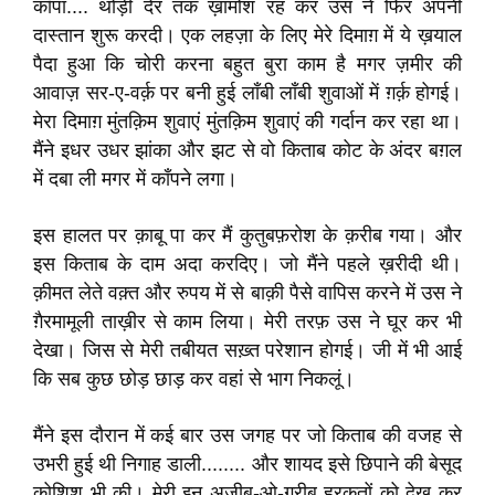
काँपा.... थोड़ी देर तक ख़ामोश रह कर उस ने फिर अपनी
दास्तान शुरू करदी। एक लहज़ा के लिए मेरे दिमाग़ में ये ख़याल
पैदा हुआ कि चोरी करना बहुत बुरा काम है मगर ज़मीर की
आवाज़ सर-ए-वर्क़ पर बनी हुई लाँबी लाँबी शुवाओं में ग़र्क़ होगई।
मेरा दिमाग़ मुंतक़िम शुवाएं मुंतक़िम शुवाएं की गर्दान कर रहा था।
मैंने इधर उधर झांका और झट से वो किताब कोट के अंदर बग़ल
में दबा ली मगर में काँपने लगा।
इस हालत पर क़ाबू पा कर मैं कुतुबफ़रोश के क़रीब गया। और
इस किताब के दाम अदा करदिए। जो मैंने पहले ख़रीदी थी।
क़ीमत लेते वक़्त और रुपय में से बाक़ी पैसे वापिस करने में उस ने
ग़ैरमामूली ताख़ीर से काम लिया। मेरी तरफ़ उस ने घूर कर भी
देखा। जिस से मेरी तबीयत सख़्त परेशान होगई। जी में भी आई
कि सब कुछ छोड़ छाड़ कर वहां से भाग निकलूं।
मैंने इस दौरान में कई बार उस जगह पर जो किताब की वजह से
उभरी हुई थी निगाह डाली........ और शायद इसे छिपाने की बेसूद
कोशिश भी की। मेरी इन अजीब-ओ-ग़रीब हरकतों को देख कर