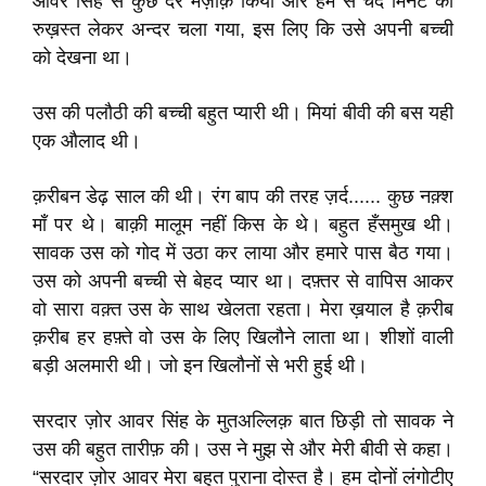
आवर सिंह से कुछ देर मज़ाक़ किया और हम से चंद मिनट की
रुख़स्त लेकर अन्दर चला गया, इस लिए कि उसे अपनी बच्ची
को देखना था।
उस की पलौठी की बच्ची बहुत प्यारी थी। मियां बीवी की बस यही
एक औलाद थी।
क़रीबन डेढ़ साल की थी। रंग बाप की तरह ज़र्द...... कुछ नक़्श
माँ पर थे। बाक़ी मालूम नहीं किस के थे। बहुत हँसमुख थी।
सावक उस को गोद में उठा कर लाया और हमारे पास बैठ गया।
उस को अपनी बच्ची से बेहद प्यार था। दफ़्तर से वापिस आकर
वो सारा वक़्त उस के साथ खेलता रहता। मेरा ख़याल है क़रीब
क़रीब हर हफ़्ते वो उस के लिए खिलौने लाता था। शीशों वाली
बड़ी अलमारी थी। जो इन खिलौनों से भरी हुई थी।
सरदार ज़ोर आवर सिंह के मुतअल्लिक़ बात छिड़ी तो सावक ने
उस की बहुत तारीफ़ की। उस ने मुझ से और मेरी बीवी से कहा।
“सरदार ज़ोर आवर मेरा बहुत पुराना दोस्त है। हम दोनों लंगोटीए