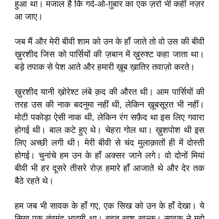
हुआ था। मजाल है कि गर्द-ओ-ग़ुबार का एक ज़र्रा भी कहीं नज़र
आ जाए।
जब मैं और मेरी बीवी शाम को उन के हाँ जाते तो वो उस की बीवी
ख़ुरशीद जिस को पार्सियों की ज़बान में ख़ुरुश्ट कहा जाता था।
बड़े तपाक से पेश आते और हमारी ख़ूब ख़ातिर तवाज़ो करते।
ख़ुरशीद यानी ख़ोरेश्ट लंबे क़द की औरत थी। आम पार्सियों की
तरह उस की नाक बदनुमा नहीं थी, लेकिन ख़ूबसूरत भी नहीं।
मोटी पकोड़ा ऐसी नाक थी, लेकिन रंग सफ़ैद था इस लिए गवारा
होगई थी। बाल कटे हुए थे। चेहरा गोल था। ख़ुशपोश थी इस
लिए अच्छी लगी थी। मेरी बीवी से चंद मुलाक़ातों ही में दोस्ती
होगई। चुनांचे हम उन के हाँ अक्सर जाने लगे। वो दोनों मियां
बीवी भी हर दूसरे तीसरे रोज़ हमारे हाँ आजाते थे और देर तक
बैठे रहते थे।
हम जब भी सावक के हाँ गए, एक सिख को उन के हाँ देखा। ये
सिख एक तंवमंद आदमी था। बहुत ख़ुश खल्क़। सावक ने मुझे