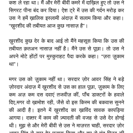
कश ले रहा था। मैं और मेरी बीवी कमरे में दाख़िल हुए तो उस ने
सिगरट पीना बंद कर दिया। ऐश ट्रे में उस की गर्दन मरोड़ कर
उस ने हमें ख़ालिस इस्लामी अंदाज़ में सलाम किया और कहा।
“ख़ुरशीद की तबीयत आज कुछ नासाज़ है”।
ख़ुरशीद कुछ देर के बाद आई तो मैंने महसूस किया कि उस की
तबीयत क़तअन नासाज़ नहीं है। मैंने उस से पूछा। तो उस ने
अपने मोटे होंटों पर मुस्कुराहट पैदा करके कहा। “ज़रा ज़ुकाम
था”।
मगर उस को ज़ुकाम नहीं था। सरदार ज़ोर आवर सिंह ने बड़े
ज़ोरदार अंदाज़ में ख़ुरशीद से उस का हाल पूछा, ज़ुकाम के लिए
कम अज़ कम दस दवाएं तजवीज़ कीं, पाँच डाक्टरों के हवाले
दिए,मगर वो ख़ामोश रही, जैसे वो इस किस्म की बकवास सुनने
की आदी है। इतने में ख़ुरशीद का ख़ाविंद सावक कापड़िया
आगया। दफ़्तर में काम की ज़्यादती की वजह से उसे देर होगई
थी। मुझ से और मेरी बीवी से उस ने माज़रत चाही, सरदार ज़ोर