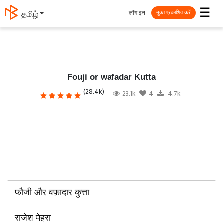
☰
लॉग इन
தமிழ்
मुक्त प्रकाशित करें
Fouji or wafadar Kutta
(28.4k)
23.1k
4
4.7k
फौजी और वफ़ादार कुत्ता
राजेश मेहरा