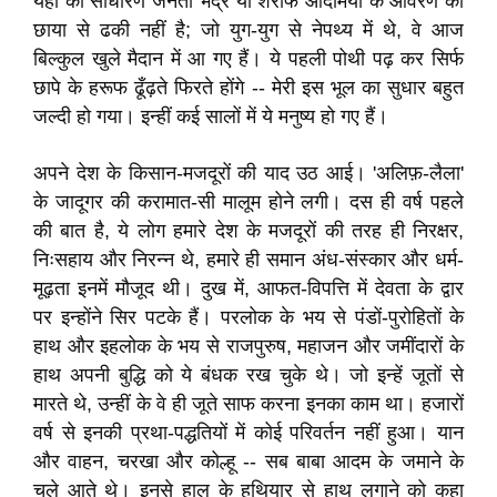
यहाँ की साधारण जनता भद्र या शरीफ आदमियों के आवरण की
छाया से ढकी नहीं है; जो युग-युग से नेपथ्य में थे, वे आज
बिल्कुल खुले मैदान में आ गए हैं। ये पहली पोथी पढ़ कर सिर्फ
छापे के हरूफ ढूँढ़ते फिरते होंगे -- मेरी इस भूल का सुधार बहुत
जल्दी हो गया। इन्हीं कई सालों में ये मनुष्य हो गए हैं।
अपने देश के किसान-मजदूरों की याद उठ आई। 'अलिफ़-लैला'
के जादूगर की करामात-सी मालूम होने लगी। दस ही वर्ष पहले
की बात है, ये लोग हमारे देश के मजदूरों की तरह ही निरक्षर,
निःसहाय और निरन्न थे, हमारे ही समान अंध-संस्कार और धर्म-
मूढ़ता इनमें मौजूद थी। दुख में, आफत-विपत्ति में देवता के द्वार
पर इन्होंने सिर पटके हैं। परलोक के भय से पंडों-पुरोहितों के
हाथ और इहलोक के भय से राजपुरुष, महाजन और जमींदारों के
हाथ अपनी बुद्धि को ये बंधक रख चुके थे। जो इन्हें जूतों से
मारते थे, उन्हीं के वे ही जूते साफ करना इनका काम था। हजारों
वर्ष से इनकी प्रथा-पद्धतियों में कोई परिवर्तन नहीं हुआ। यान
और वाहन, चरखा और कोल्हू -- सब बाबा आदम के जमाने के
चले आते थे। इनसे हाल के हथियार से हाथ लगाने को कहा