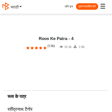
☰
लॉग इन
தமிழ்
मुक्त प्रकाशित करें
Roos Ke Patra - 4
(1.5k)
10.3k
3.9k
रूस के पत्र
रवींद्रनाथ टैगोर